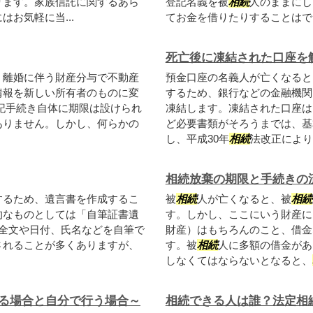
ります。家族信託に関するあら
登記名義を被
相続
人のままにし
お気軽に当...
てお金を借りたりすることはでき
死亡後に凍結された口座を
、離婚に伴う財産分与で不動産
預金口座の名義人が亡くなると
情報を新しい所有者のものに変
するため、銀行などの金融機関
記手続き自体に期限は設けられ
凍結します。凍結された口座は
ありません。しかし、何らかの
ど必要書類がそろうまでは、基
し、平成30年
相続
法改正により、
相続放棄の期限と手続きの
するため、遺言書を作成するこ
被
相続
人が亡くなると、被
相続
的なものとしては「自筆証書遺
す。しかし、ここにいう財産に
全文や日付、氏名などを自筆で
財産）はもちろんのこと、借金
されることが多くありますが、
す。被
相続
人に多額の借金があ
しなくてはならないとなると、
る場合と自分で行う場合～
相続できる人は誰？法定相