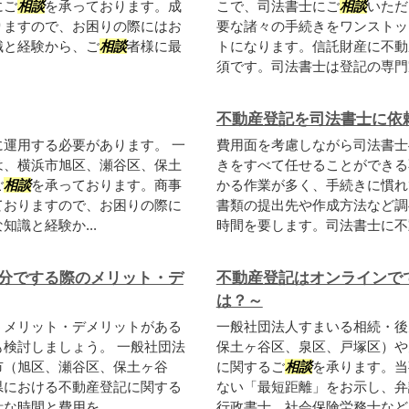
にご
相談
を承っております。成
こで、司法書士にご
相談
いただ
りますので、お困りの際にはお
要な諸々の手続きをワンストッ
識と経験から、ご
相談
者様に最
トになります。信託財産に不動
須です。司法書士は登記の専門家
不動産登記を司法書士に依
運用する必要があります。 一
費用面を考慮しながら司法書士
は、横浜市旭区、瀬谷区、保土
きをすべて任せることができる
ご
相談
を承っております。商事
かる作業が多く、手続きに慣れ
ておりますので、お困りの際に
書類の提出先や作成方法など調
知識と経験か...
時間を要します。司法書士に不動
分でする際のメリット・デ
不動産登記はオンラインで
は？～
うメリット・デメリットがある
一般社団法人すまいる相続・後
も検討しましょう。 一般社団法
保土ヶ谷区、泉区、戸塚区）や
市（旭区、瀬谷区、保土ヶ谷
に関するご
相談
を承ります。当
県における不動産登記に関する
ない「最短距離」をお示し、弁
時間と費用を...
行政書士、社会保険労務士など、