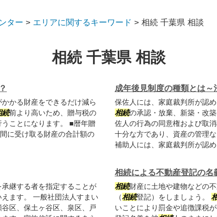
ンター
>
エリアに関するキーワード
>
相続 千葉県 相談
相続 千葉県 相談
？
成年後見制度の種類とは～
がかかる財産をできるだけ減ら
保佐人には、家庭裁判所が認め
相続
前より高いため、贈与税の
相続
の承認・放棄、新築・改築
うことになります。 ■暦年贈
佐人の行為の同意権および取消
1年間に受け取る財産の合計額の
十分な方であり、資産の管理な
補助人には、家庭裁判所が認めた
相続による不動産登記の名
を承継する者を指定することが
相続
財産に土地や建物などの不
えます。 一般社団法人すまい
（
相続
登記）をしましょう。
瀬谷区、保土ヶ谷区、泉区、戸
いことにより罰金や追徴課税が