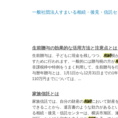
一般社団法人すまいる相続・後見・信託セ
生前贈与の効果的な活用方法と注意点とは
生前贈与は、子どもに現金を残しつつ、
相続
税
すために行われます。一般的には贈与税の方が
非課税枠や特例をうまく利用して、生前贈与を行
与暦年贈与とは、1月1日から12月31日までの
110万円までについては、...
家族信託とは
家族信託では、自分の財産の
相続
において財産
できることから、遺言書のような効力があるとい
る相続・後見・信託センターは、横浜市旭区、