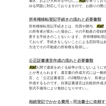
塚区、および大和市を中心にご
相談
を承ってお
ゆる問題に対応しておりますので、お困りの際には
所有権移転登記手続きの流れと必要書類
所有権移転登記手続きとは、売買や贈与、
相続
の所有者が変わった場合に、その不動産の登録
更する手続きのことをいいます。 所有権移転登
ておらず、手続きをしないことによる罰則等は
方法でその不動産の所有権を取得し...
公正証書遺言作成の流れと必要書類
相続
人間で遺産をめぐる紛争が生じないように
とが考えられます。遺言書の作成方式には一般
言」と「公正証書遺言」の2種類があり、前者は
作成するものです。自筆証書遺言は比較的作成
形式不備等により無効となりやすい...
相続登記でかかる費用～司法書士に依頼す