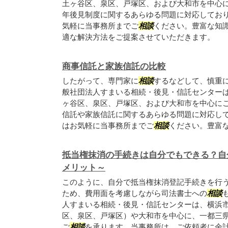
土ヶ谷区、泉区、戸塚区、および大和市を中心
年後見制度に関するあらゆる問題に対応してお
気軽に当事務所までご
相談
ください。豊富な知
適な解決方法をご提案させていただきます。
商事信託と家族信託の比較
したがって、専門家に
相談
するなどして、慎重に
般社団法人すまいる相続・後見・信託センター
ヶ谷区、泉区、戸塚区、および大和市を中心に
信託や家族信託に関するあらゆる問題に対応し
はお気軽に当事務所までご
相談
ください。豊富な
抵当権抹消の手続きは自分でもできる？自
メリット～
このように、自分で抵当権抹消登記手続きを行
ため、費用面を考慮しながら司法書士への
相談
人すまいる相続・後見・信託センターは、横浜
区、泉区、戸塚区）や大和市を中心に、一都三
ご
相談
を承ります。当事務所は、ご依頼者に余計な