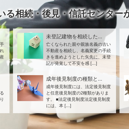
いる相続・後見・信託センター
未登記建物を相続した...
手
亡くなられた親や親族名義の古い
れ
不動産を相続し、名義変更の手続
産
きを進めようとした矢先に、未登
記が発覚して不安を感 […]
成年後見制度の種類と...
成年後見制度には、法定後見制度
る
と任意後見制度の2種類がありま
り
す。 ■法定後見制度法定後見制度
には、本 […]