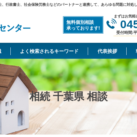
士、行政書士、社会保険労務士などのパートナーと連携して、あらゆる問題に対処
まずはお気軽
04
無料個別相談
承っております!
受付時間:平日
識
よく検索されるキーワード
代表挨拶
相続 千葉県 相談