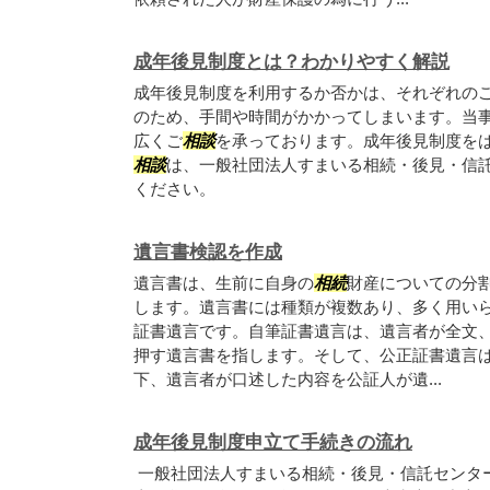
成年後見制度とは？わかりやすく解説
成年後見制度を利用するか否かは、それぞれのご
のため、手間や時間がかかってしまいます。当
広くご
相談
を承っております。成年後見制度を
相談
は、一般社団法人すまいる相続・後見・信
ください。
遺言書検認を作成
遺言書は、生前に自身の
相続
財産についての分
します。遺言書には種類が複数あり、多く用い
証書遺言です。自筆証書遺言は、遺言者が全文
押す遺言書を指します。そして、公正証書遺言
下、遺言者が口述した内容を公証人が遺...
成年後見制度申立て手続きの流れ
一般社団法人すまいる相続・後見・信託センタ