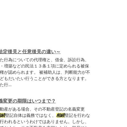
法定後見と任意後見の違い～
た行為についての代理権と、借金、訴訟行為、
・増築などの民法１３条１項に定められる被保
権が認められます。 被補助人は、判断能力が不
どもだいたい行うことができる方となります。
行...
義変更の期限はいつまで？
動産がある場合、その不動産登記の名義変更
相続
登記自体は義務ではなく、
相続
登記を行わな
行われるというわけではありません。しかし、