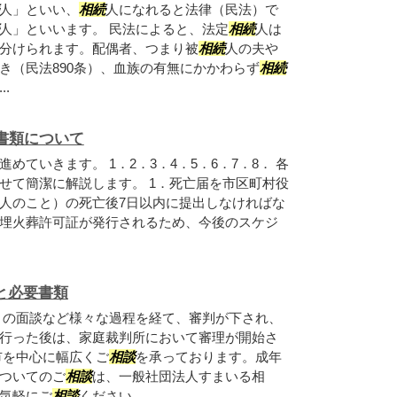
人」といい、
相続
人になれると法律（民法）で
人」といいます。 民法によると、法定
相続
人は
分けられます。配偶者、つまり被
相続
人の夫や
き（民法890条）、血族の有無にかかわらず
相続
.
書類について
めていきます。 1．2．3．4．5．6．7．8． 各
せて簡潔に解説します。 1．死亡届を市区町村役
人のこと）の死亡後7日以内に提出しなければな
埋火葬許可証が発行されるため、今後のスケジ
れと必要書類
との面談など様々な過程を経て、審判が下され、
行った後は、家庭裁判所において審理が開始さ
市を中心に幅広くご
相談
を承っております。成年
ついてのご
相談
は、一般社団法人すまいる相
気軽にご
相談
ください。