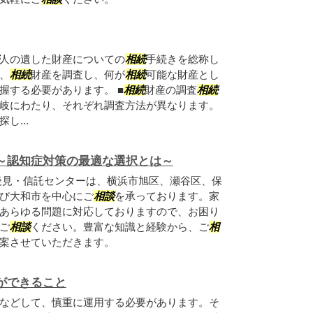
人の遺した財産についての
相続
手続きを総称し
、
相続
財産を調査し、何が
相続
可能な財産とし
握する必要があります。 ■
相続
財産の調査
相続
岐にわたり、それぞれ調査方法が異なります。
し...
～認知症対策の最適な選択とは～
後見・信託センターは、横浜市旭区、瀬谷区、保
び大和市を中心にご
相談
を承っております。家
あらゆる問題に対応しておりますので、お困り
ご
相談
ください。豊富な知識と経験から、ご
相
案させていただきます。
ができること
などして、慎重に運用する必要があります。そ