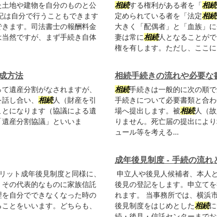
た土地や建物を自分のものと公
相続
する権利がある者を「
相続
記は自分で行うこともできます
定められている者を「法定
相続
できます。司法書士の報酬料金
大きく「配偶者」と「血族」に
は当然ですが、まず手続き自体
妻は常に
相続
人となることがで
権を有します。ただし、ここに..
成方法
相続手続きの流れや必要な
って遺産分割がなされますが、
相続
手続きは一般的に次の順で進
を話し合い、
相続
人（財産を引
手続きについて必要書類と合わ
ことになります（協議による遺
場へ提出します。被
相続
人（故
「遺産分割協議」といいま
りません。死亡届の提出により
ュール等を考える...
成年後見制度 - 手続の流
リット成年後見制度と同様に、
申立人や後見人候補者、本人
。その代表的なものに家族信託
後見の登記をします。申立てを
理を自分でできなくなった時の
れます。 当事務所では、横浜
ることをいいます。どちらも、
後見制度をはじめとした
相続
に
続・後見・信託センターまでお