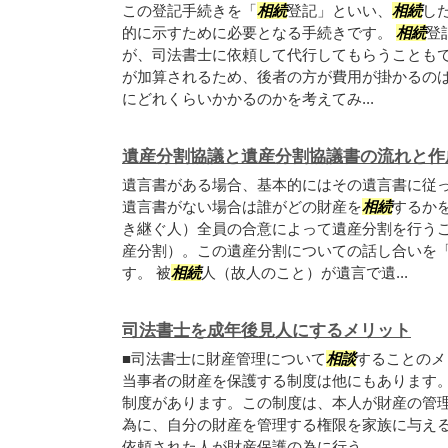
この登記手続きを「
相続
登記」といい、
相続
し
的に示すために必要となる手続きです。
相続
登
が、司法書士に依頼して代行してもらうことも
が加算されるため、後者の方が費用が掛かるの
にどれくらいかかるのかを考えてみ...
遺産分割協議と遺産分割協議書の流れと作
遺言書がある場合、基本的にはその遺言書に従
遺言書がない場合は誰がどの財産を
相続
するか
き継ぐ人）全員の合意によって遺産分割を行う
産分割）。この遺産分割についての話し合いを
す。 被
相続
人（故人のこと）が遺言で遺...
司法書士を成年後見人にするメリット
■司法書士に財産管理について
相談
することのメ
当事者の財産を保護する制度は他にもあります
制度があります。この制度は、本人が財産の管
為に、自分の財産を管理する権限を家族に与え
依頼された人が財産保護の為に行う...