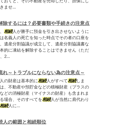
ておくと、その不動産を売却したり、担保にし
ませ...
解除するには？必要書類や手続きの注意点
、
相続
人が勝手に預金を引き出させないように
は名義人の死亡を知った時点でその者の口座を
、遺産分割協議が成立して、遺産分割協議書な
本的に凍結を解除することはできません（ただ
2...
流れ～トラブルにならない為の注意点～
人の財産は基本的に
相続
人がすべて
相続
しま
は、不動産や預貯金などの積極財産（プラスの
などの消極財産（マイナスの財産）も含まれま
る場合、そのすべてを
相続
人が当然に肩代わり
相続
人に...
続人の範囲と相続順位