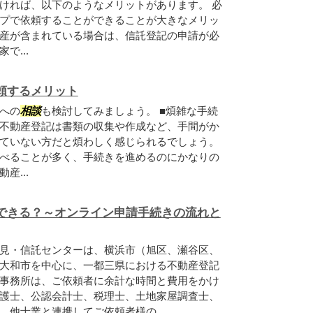
ければ、以下のようなメリットがあります。 必
プで依頼することができることが大きなメリッ
産が含まれている場合は、信託登記の申請が必
で...
頼するメリット
への
相談
も検討してみましょう。 ■煩雑な手続
不動産登記は書類の収集や作成など、手間がか
ていない方だと煩わしく感じられるでしょう。
べることが多く、手続きを進めるのにかなりの
産...
できる？～オンライン申請手続きの流れと
見・信託センターは、横浜市（旭区、瀬谷区、
大和市を中心に、一都三県における不動産登記
事務所は、ご依頼者に余計な時間と費用をかけ
護士、公認会計士、税理士、土地家屋調査士、
他士業と連携してご依頼者様の...