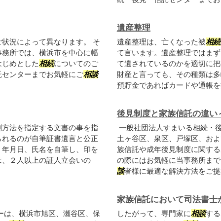
遺産整理
状況によって異なります。 そ
遺産整理は、亡くなった被
相続
事務所では、横浜市を中心に幅
て言います。遺産整理ではまず
はじめとした
相続
についてのご
て遺されているのかを適切に把
託センターまでお気軽にご
相談
財産と言っても、その種類は多
預貯金であればカードや通帳を探
後見制度と家族信託の違い
割方法を指定する文書の事を指
一般社団法人すまいる相続・
られるのが自筆証書遺言と公正
土ヶ谷区、泉区、戸塚区、およ
、年月日、氏名を自筆し、印を
族信託や成年後見制度に関する
は、２人以上の証人立会いの
の際にはお気軽に当事務所まで
談
者様に最適な解決方法をご提
家族信託において司法書士
ーは、横浜市旭区、瀬谷区、保
したがって、専門家に
相談
する