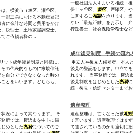
一般社団法人すまいる相続・後
保土ヶ谷区、
泉区
、戸塚区）や
ーは、横浜市（旭区、瀬谷区、
に関するご
相談
を承ります。当
、一都三県における不動産登記
ない「最短距離」をお示し、弁
頼者に余計な時間と費用をかけ
行政書士、社会保険労務士など、
士、税理士、土地家屋調査士、
ご依頼者様の...
成年後見制度 - 手続の流
リット成年後見制度と同様に、
申立人や後見人候補者、本人
。その代表的なものに家族信託
後見の登記をします。申立てを
理を自分でできなくなった時の
れます。 当事務所では、横浜
ることをいいます。どちらも、
後見制度をはじめとした
相続
に
続・後見・信託センターまでお
遺産整理
状況によって異なります。 そ
遺産整理は、亡くなった被
相続
事務所では、横浜市を中心に幅
て言います。遺産整理ではまず
はじめとした
相続
についてのご
て遺されているのかを適切に把