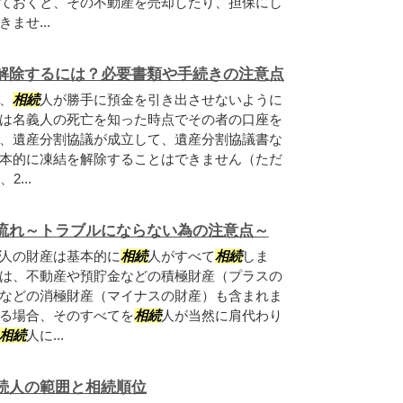
ておくと、その不動産を売却したり、担保にし
ませ...
解除するには？必要書類や手続きの注意点
、
相続
人が勝手に預金を引き出させないように
は名義人の死亡を知った時点でその者の口座を
、遺産分割協議が成立して、遺産分割協議書な
本的に凍結を解除することはできません（ただ
2...
流れ～トラブルにならない為の注意点～
人の財産は基本的に
相続
人がすべて
相続
しま
は、不動産や預貯金などの積極財産（プラスの
などの消極財産（マイナスの財産）も含まれま
る場合、そのすべてを
相続
人が当然に肩代わり
相続
人に...
続人の範囲と相続順位