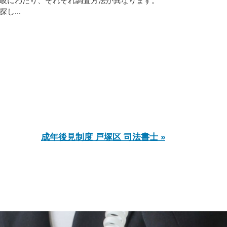
岐にわたり、それぞれ調査方法が異なります。
し...
成年後見制度 戸塚区 司法書士 »