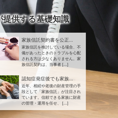
が提供する基礎知識
家族信託契約書を公正...
家族信託を検討している場合、不
備があったときのトラブルを心配
される方は少なくありません。家
族信託契約は、当事者 […]
認知症発症後でも家族...
近年、相続や老後の財産管理の手
段として「家族信託」が注目され
ています。信頼できる家族に財産
の管理・運用を任せ、 […]