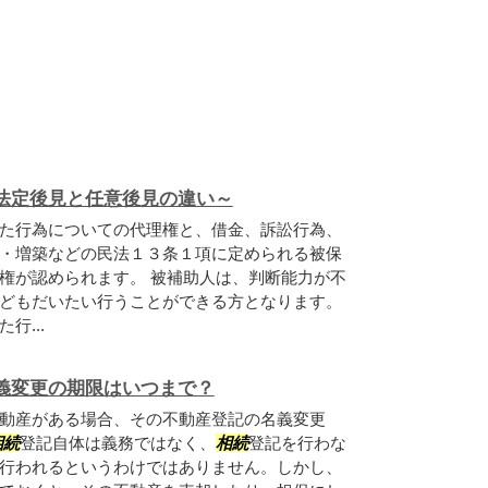
法定後見と任意後見の違い～
た行為についての代理権と、借金、訴訟行為、
・増築などの民法１３条１項に定められる被保
権が認められます。 被補助人は、判断能力が不
どもだいたい行うことができる方となります。
行...
義変更の期限はいつまで？
動産がある場合、その不動産登記の名義変更
相続
登記自体は義務ではなく、
相続
登記を行わな
行われるというわけではありません。しかし、