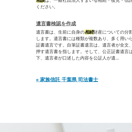
相談
は、一般社団法人すまいる相続・後見・信
ください。
遺言書検認を作成
遺言書は、生前に自身の
相続
財産についての分
します。遺言書には種類が複数あり、多く用い
証書遺言です。自筆証書遺言は、遺言者が全文
押す遺言書を指します。そして、公正証書遺言
下、遺言者が口述した内容を公証人が遺...
« 家族信託 千葉県 司法書士