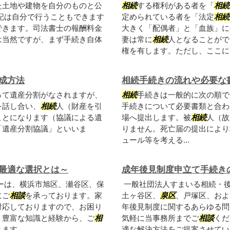
た土地や建物を自分のものと公
相続
する権利がある者を「
相続
記は自分で行うこともできます
定められている者を「法定
相続
できます。司法書士の報酬料金
大きく「配偶者」と「血族」に
は当然ですが、まず手続き自体
妻は常に
相続
人となることがで
権を有します。ただし、ここに..
成方法
相続手続きの流れや必要な
って遺産分割がなされますが、
相続
手続きは一般的に次の順で進
を話し合い、
相続
人（財産を引
手続きについて必要書類と合わ
ことになります（協議による遺
場へ提出します。被
相続
人（故
「遺産分割協議」といいま
りません。死亡届の提出により
ュール等を考える...
最適な選択とは～
成年後見制度申立て手続き
ーは、横浜市旭区、瀬谷区、保
一般社団法人すまいる相続・
にご
相談
を承っております。家
土ヶ谷区、
泉区
、戸塚区、およ
対応しておりますので、お困り
年後見制度に関するあらゆる問
。豊富な知識と経験から、ご
相
気軽に当事務所までご
相談
くだ
きます。
適な解決方法をご提案させてい