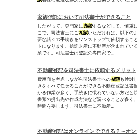
家族信託において司法書士ができること
したがって、専門家に
相談
するなどして、慎重
こで、司法書士にご
相談
いただければ、以下のよ
要な諸々の手続きをワンストップで依頼するこ
トになります。信託財産に不動産が含まれてい
須です。司法書士は登記の専門家で...
不動産登記を司法書士に依頼するメリット
費用面を考慮しながら司法書士への
相談
も検討
きをすべて任せることができる不動産登記は書
かる作業が多く、手続きに慣れていない方だと
書類の提出先や作成方法など調べることが多く
時間を要します。司法書士に不動産...
不動産登記はオンラインでできる？～オン