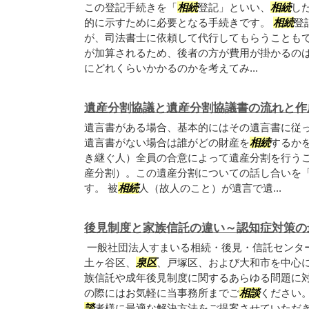
この登記手続きを「
相続
登記」といい、
相続
し
的に示すために必要となる手続きです。
相続
登
が、司法書士に依頼して代行してもらうことも
が加算されるため、後者の方が費用が掛かるの
にどれくらいかかるのかを考えてみ...
遺産分割協議と遺産分割協議書の流れと作
遺言書がある場合、基本的にはその遺言書に従
遺言書がない場合は誰がどの財産を
相続
するか
き継ぐ人）全員の合意によって遺産分割を行う
産分割）。この遺産分割についての話し合いを
す。 被
相続
人（故人のこと）が遺言で遺...
後見制度と家族信託の違い～認知症対策の
一般社団法人すまいる相続・後見・信託センタ
土ヶ谷区、
泉区
、戸塚区、および大和市を中心
族信託や成年後見制度に関するあらゆる問題に
の際にはお気軽に当事務所までご
相談
ください
談
者様に最適な解決方法をご提案させていただ