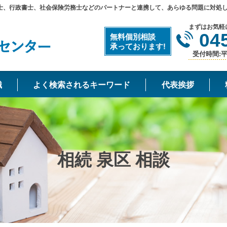
士、行政書士、社会保険労務士などのパートナーと連携して、あらゆる問題に対処
まずはお気軽
04
無料個別相談
承っております!
受付時間:平日
識
よく検索されるキーワード
代表挨拶
相続 泉区 相談