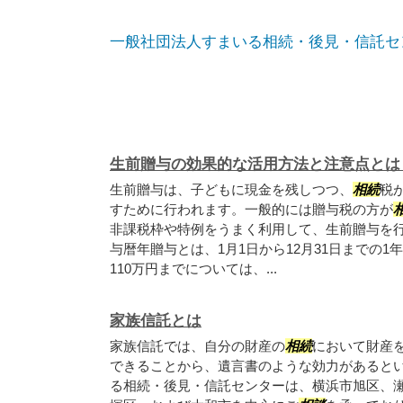
一般社団法人すまいる相続・後見・信託セ
生前贈与の効果的な活用方法と注意点とは
生前贈与は、子どもに現金を残しつつ、
相続
税
すために行われます。一般的には贈与税の方が
非課税枠や特例をうまく利用して、生前贈与を行
与暦年贈与とは、1月1日から12月31日までの
110万円までについては、...
家族信託とは
家族信託では、自分の財産の
相続
において財産
できることから、遺言書のような効力があるとい
る相続・後見・信託センターは、横浜市旭区、