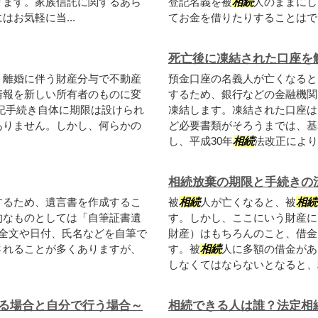
ります。家族信託に関するあら
登記名義を被
相続
人のままにし
お気軽に当...
てお金を借りたりすることはでき
死亡後に凍結された口座を
、離婚に伴う財産分与で不動産
預金口座の名義人が亡くなると
情報を新しい所有者のものに変
するため、銀行などの金融機関
記手続き自体に期限は設けられ
凍結します。凍結された口座は
ありません。しかし、何らかの
ど必要書類がそろうまでは、基
し、平成30年
相続
法改正により、
相続放棄の期限と手続きの
するため、遺言書を作成するこ
被
相続
人が亡くなると、被
相続
的なものとしては「自筆証書遺
す。しかし、ここにいう財産に
全文や日付、氏名などを自筆で
財産）はもちろんのこと、借金
されることが多くありますが、
す。被
相続
人に多額の借金があ
しなくてはならないとなると、
る場合と自分で行う場合～
相続できる人は誰？法定相