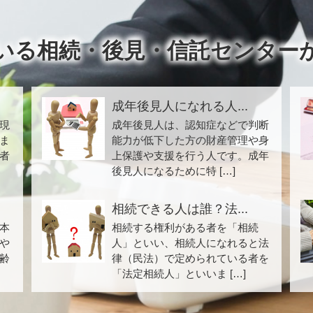
いる相続・後見・信託センター
成年後見人になれる人...
現
成年後見人は、認知症などで判断
ま
能力が低下した方の財産管理や身
者
上保護や支援を行う人です。成年
後見人になるために特 […]
相続できる人は誰？法...
本
相続する権利がある者を「相続
や
人」といい、相続人になれると法
齢
律（民法）で定められている者を
「法定相続人」といいま […]