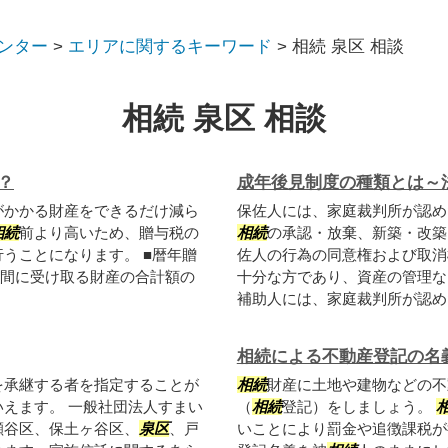
ンター
>
エリアに関するキーワード
>
相続 泉区 相談
相続 泉区 相談
？
成年後見制度の種類とは～
がかかる財産をできるだけ減ら
保佐人には、家庭裁判所が認め
相続
前より高いため、贈与税の
相続
の承認・放棄、新築・改築
うことになります。 ■暦年贈
佐人の行為の同意権および取消
1年間に受け取る財産の合計額の
十分な方であり、資産の管理な
補助人には、家庭裁判所が認めた
相続による不動産登記の名
を承継する者を指定することが
相続
財産に土地や建物などの不
えます。 一般社団法人すまい
（
相続
登記）をしましょう。
瀬谷区、保土ヶ谷区、
泉区
、戸
いことにより罰金や追徴課税が