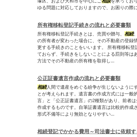
塚区、および大和市を中心にご
相談
を承ってお
ゆる問題に対応しておりますので、お困りの際には
所有権移転登記手続きの流れと必要書類
所有権移転登記手続きとは、売買や贈与、
相続
の所有者が変わった場合に、その不動産の登録
更する手続きのことをいいます。 所有権移転登
ておらず、手続きをしないことによる罰則等は
方法でその不動産の所有権を取得し...
公正証書遺言作成の流れと必要書類
相続
人間で遺産をめぐる紛争が生じないように
とが考えられます。遺言書の作成方式には一般
言」と「公正証書遺言」の2種類があり、前者は
作成するものです。自筆証書遺言は比較的作成
形式不備等により無効となりやすい...
相続登記でかかる費用～司法書士に依頼す