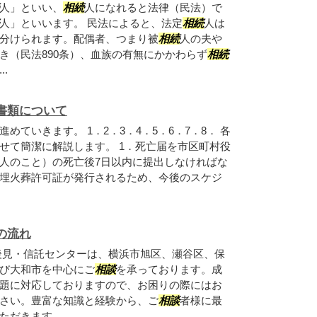
人」といい、
相続
人になれると法律（民法）で
人」といいます。 民法によると、法定
相続
人は
分けられます。配偶者、つまり被
相続
人の夫や
き（民法890条）、血族の有無にかかわらず
相続
.
書類について
めていきます。 1．2．3．4．5．6．7．8． 各
せて簡潔に解説します。 1．死亡届を市区町村役
人のこと）の死亡後7日以内に提出しなければな
埋火葬許可証が発行されるため、今後のスケジ
の流れ
後見・信託センターは、横浜市旭区、瀬谷区、保
び大和市を中心にご
相談
を承っております。成
題に対応しておりますので、お困りの際にはお
さい。豊富な知識と経験から、ご
相談
者様に最
ただきます。