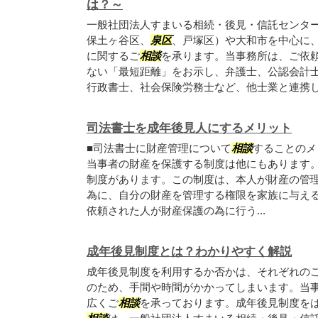
は？～
一般社団法人すまいる相続・後見・信託センタ
保土ヶ谷区、
泉区
、戸塚区）や大和市を中心に
に関するご
相談
を承ります。当事務所は、ご依
ない「最短距離」をお示し、弁護士、公認会計
行政書士、社会保険労務士など、他士業と連携して
司法書士を成年後見人にするメリット
■司法書士に財産管理について
相談
することのメ
当事者の財産を保護する制度は他にもあります
制度があります。この制度は、本人が財産の管
為に、自分の財産を管理する権限を家族に与え
依頼された人が財産保護の為に行う...
成年後見制度とは？わかりやすく解説
成年後見制度を利用するか否かは、それぞれのご
のため、手間や時間がかかってしまいます。当
広くご
相談
を承っております。成年後見制度を