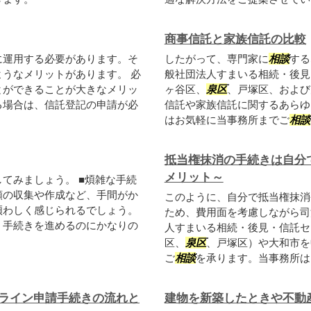
商事信託と家族信託の比較
に運用する必要があります。そ
したがって、専門家に
相談
する
うなメリットがあります。 必
般社団法人すまいる相続・後見
とができることが大きなメリッ
ヶ谷区、
泉区
、戸塚区、および
る場合は、信託登記の申請が必
信託や家族信託に関するあらゆ
はお気軽に当事務所までご
相談
抵当権抹消の手続きは自分
メリット～
してみましょう。 ■煩雑な手続
類の収集や作成など、手間がか
このように、自分で抵当権抹消
煩わしく感じられるでしょう。
ため、費用面を考慮しながら司
、手続きを進めるのにかなりの
人すまいる相続・後見・信託セ
区、
泉区
、戸塚区）や大和市を
ご
相談
を承ります。当事務所は
ライン申請手続きの流れと
建物を新築したときや不動