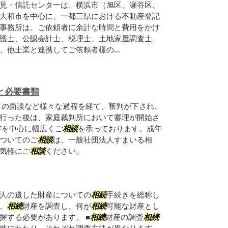
見・信託センターは、横浜市（旭区、瀬谷区、
大和市を中心に、一都三県における不動産登記
事務所は、ご依頼者に余計な時間と費用をかけ
護士、公認会計士、税理士、土地家屋調査士、
他士業と連携してご依頼者様の...
れと必要書類
との面談など様々な過程を経て、審判が下され、
行った後は、家庭裁判所において審理が開始さ
市を中心に幅広くご
相談
を承っております。成年
ついてのご
相談
は、一般社団法人すまいる相
気軽にご
相談
ください。
人の遺した財産についての
相続
手続きを総称し
、
相続
財産を調査し、何が
相続
可能な財産とし
握する必要があります。 ■
相続
財産の調査
相続