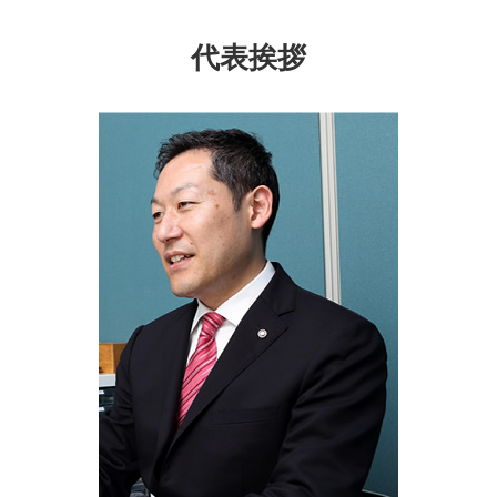
成年後見制度 とは
遺産分割協議書 必要書類
成年後見制度 横浜市 司法書士
住宅 生前贈与
成年後見人 なれる人
後見人 申請
遺言書 戸塚区 相談
委託者 受託者
代表挨拶
成年後見制度 どこに相談
相続登記 代行
家族信託 戸塚区 司法書士
信託 とは
成年後見制度 課題
任意後見 受任者
相続 千葉県 相談
商事信託
相続人 範囲
相続 埼玉県 司法書士
家族信託 費用
遺言書 保土ヶ谷区 相談
家族信託 手続き
遺言書 埼玉県 相談
不動産 生前贈与
家族信託 千葉県 司法書士
家族信託 不動産
成年後見制度 東京都 司法書士
相続 保土ヶ谷区 司法書士
成年後見制度 千葉県 司法書士
成年後見制度 千葉県 相談
生前対策 大和市 司法書士
生前対策 横浜市 司法書士
成年後見制度 埼玉県 司法書士