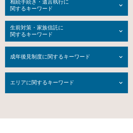
相続手続き・遺言執行に
関するキーワード
特定 遺贈
生前対策・家族信託に
相続登記 申請書
関するキーワード
相続登記 自分で
相続放棄 できない
生前贈与 申告
自筆証書遺言 無効
成年後見制度に関するキーワード
生前贈与 メリット
成年 後見人 申立人
生前贈与 土地
成年後見制度 手続き
不動産 信託
任意後見人 費用
代理権 とは
家族信託 デメリット
エリアに関するキーワード
成年後見制度とは
遺留分 計算
生前贈与 時効
任意後見 公正証書
未登記建物 相続
民事 信託
成年後見制度 費用
自筆証書遺言 要件
相続 横浜市 司法書士
民事信託 家族信託
成年後見 監督人
任意後見人 手続き
生前対策 旭区 相談
生前贈与 相続放棄
成年後見制度利用 しない 方法
任意後見契約 公正証書
相続 横浜市 相談
家族信託 後悔
成年後見制度 対象者
成年 後見 登記
相続 大和市 司法書士
信託 メリット
成年後見制度 市町村長申立
相続登記 義務化 司法書士
遺言書 横浜市 司法書士
生前 贈与 手続き