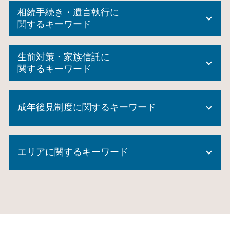
相続手続き・遺言執行に
関するキーワード
みなし 相続 財産
生前対策・家族信託に
公正証書遺言 証人
関するキーワード
相続登記 委任状
代襲相続 とは
生前贈与 相続放棄
相続 借金
成年後見制度に関するキーワード
住宅 生前贈与
成年後見制度 手続き
生前贈与 土地
自筆証書遺言 無効
家族信託 契約書
任意後見人 費用
単純 承認
生前贈与 申告
エリアに関するキーワード
成年後見制度 とは
任意 後見 契約
信託 とは
成年後見制度 対象者
任意後見人 手続き
生前贈与 方法
成年後見制度 費用
成年 後見人 申立人
生前対策 東京都 司法書士
家族信託 銀行
成年後見制度 市町村長申立
成年後見制度 デメリット
家族信託 戸塚区 相談
家族信託 不動産
任意後見 公正証書
所有権移転登記
相続 横浜市 司法書士
生前贈与 メリット
成年後見制度とは
相続財産 寄付
相続 旭区 相談
不動産 信託受益権