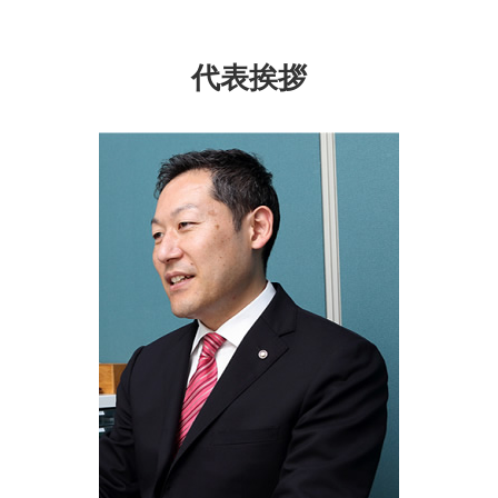
成年後見制度 どこに相談
自筆証書遺言 保管制度
遺言書 泉区 相談
委託者 受託者
成年後見 監督人
法務局 相続登記
家族信託 埼玉県 司法書士
生前 贈与 手続き
成年後見人 なれる人
遺産分割協議書 必要書類
相続 保土ヶ谷区 司法書士
遺言 代用 信託
代表挨拶
成年後見制度利用 しない 方法
相続 種類
相続 泉区 相談
家族信託 費用相場
成年後見制度 課題
遺言書 効力 期間
家族信託 東京都 相談
不動産 生前贈与
公正証書遺言 費用
成年後見制度 大和市 相談
生前贈与 契約書
成年後見制度 埼玉県 相談
家族信託 認知症
家族信託 埼玉県 相談
不動産 信託
相続 瀬谷区 相談
生前贈与 時効
相続 千葉県 相談
遺言書 横浜市 相談
成年後見制度 戸塚区 相談
家族信託 旭区 相談
成年後見制度 千葉県 相談
遺言書 旭区 司法書士
家族信託 瀬谷区 司法書士