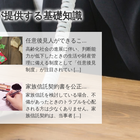
が提供する基礎知識
任意後見人ができるこ...
高齢化社会の進展に伴い、判断能
力が低下したときの生活や財産管
理に備える制度として「任意後見
制度」が注目されてい […]
家族信託契約書を公正...
家族信託を検討している場合、不
備があったときのトラブルを心配
される方は少なくありません。家
族信託契約は、当事者 […]