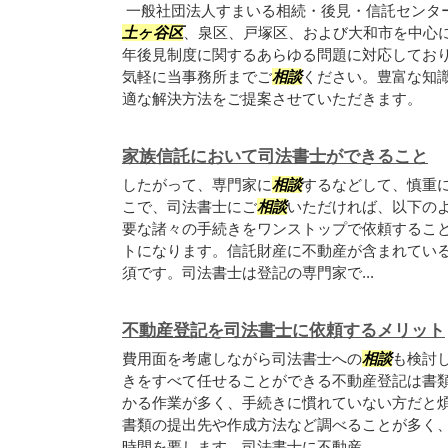
一般社団法人すまいる相続・後見・信託センタ
土ヶ谷区
、泉区、戸塚区、および大和市を中心
年後見制度に関するあらゆる問題に対応してお
気軽に当事務所までご
相談
ください。豊富な知
適な解決方法をご提案させていただきます。
家族信託において司法書士ができること
したがって、専門家に
相談
するなどして、慎重
こで、司法書士にご
相談
いただければ、以下のよ
要な諸々の手続きをワンストップで依頼するこ
トになります。信託財産に不動産が含まれてい
須です。司法書士は登記の専門家で...
不動産登記を司法書士に依頼するメリット
費用面を考慮しながら司法書士への
相談
も検討
きをすべて任せることができる不動産登記は書
かる作業が多く、手続きに慣れていない方だと
書類の提出先や作成方法など調べることが多く
時間を要します。司法書士に不動産...