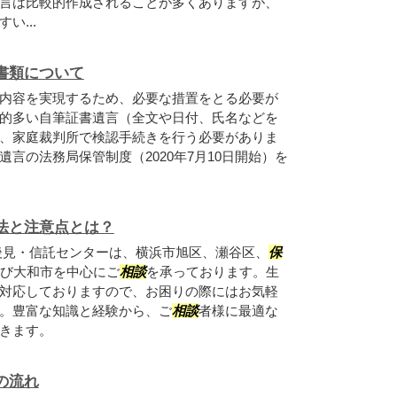
言は比較的作成されることが多くありますが、
い...
書類について
内容を実現するため、必要な措置をとる必要が
的多い自筆証書遺言（全文や日付、氏名などを
、家庭裁判所で検認手続きを行う必要がありま
言の法務局保管制度（2020年7月10日開始）を
法と注意点とは？
後見・信託センターは、横浜市旭区、瀬谷区、
保
び大和市を中心にご
相談
を承っております。生
対応しておりますので、お困りの際にはお気軽
。豊富な知識と経験から、ご
相談
者様に最適な
きます。
の流れ