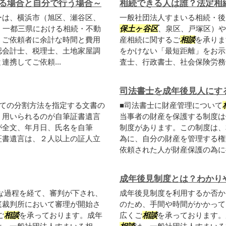
る場合と自分で行う場合～
相続できる人は誰？法定相
ーは、横浜市（旭区、瀬谷区、
一般社団法人すまいる相続・後
、一都三県における相続・不動
保土ヶ谷区
、泉区、戸塚区）や
、ご依頼者に余計な時間と費用
産相続に関するご
相談
を承りま
認会計士、税理士、土地家屋調
をかけない「最短距離」をお示
携してご依頼...
査士、行政書士、社会保険労務士
司法書士を成年後見人にす
ての分割方法を指定する文書の
■司法書士に財産管理について
く用いられるのが自筆証書遺言
当事者の財産を保護する制度は
が全文、年月日、氏名を自筆
制度があります。この制度は、
証書遺言は、２人以上の証人立
為に、自分の財産を管理する権
依頼された人が財産保護の為に行
成年後見制度とは？わかり
な過程を経て、審判が下され、
成年後見制度を利用するか否か
庭裁判所において審理が開始さ
のため、手間や時間がかかって
ご
相談
を承っております。成年
広くご
相談
を承っております。