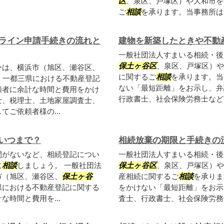
区
、泉区、戸塚区）や大和市を
ご
相談
を承ります。当事務所は
ライン申請手続きの流れと
建物を新築したときや不動
一般社団法人すまいる相続・後
保土ヶ谷区
、泉区、戸塚区）や
ーは、横浜市（旭区、瀬谷区、
に関するご
相談
を承ります。当
、一都三県における不動産登記
ない「最短距離」をお示し、弁
頼者に余計な時間と費用をかけ
行政書士、社会保険労務士など、
士、税理士、土地家屋調査士、
ご依頼者様の...
いつまで？
相続放棄の期限と手続きの
間がないなど、相続登記につい
一般社団法人すまいる相続・後
に
相談
しましょう。 一般社団法
保土ヶ谷区
、泉区、戸塚区）や
市（旭区、瀬谷区、
保土ヶ谷
産相続に関するご
相談
を承りま
県における不動産登記に関する
をかけない「最短距離」をお示
時間と費用を...
査士、行政書士、社会保険労務士