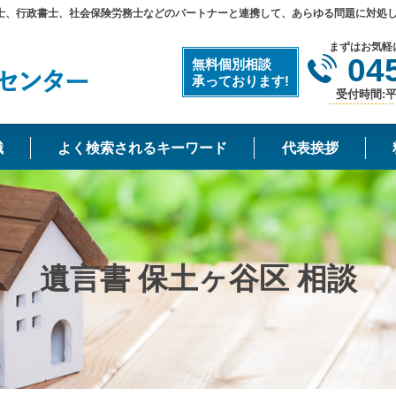
士、行政書士、社会保険労務士などのパートナーと連携して、あらゆる問題に対処
まずはお気軽
04
無料個別相談
承っております!
受付時間:平日
識
よく検索されるキーワード
代表挨拶
遺言書 保土ヶ谷区 相談