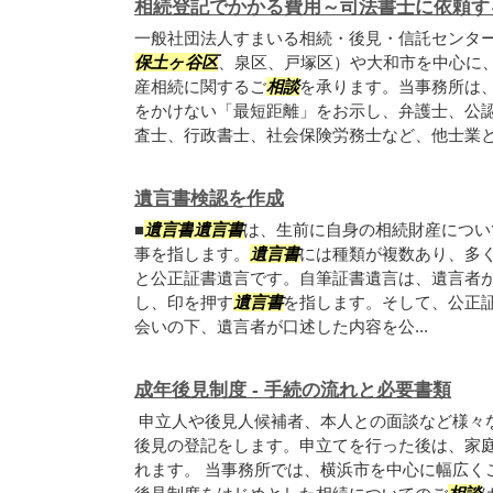
相続登記でかかる費用～司法書士に依頼す
一般社団法人すまいる相続・後見・信託センタ
保土ヶ谷区
、泉区、戸塚区）や大和市を中心に
産相続に関するご
相談
を承ります。当事務所は
をかけない「最短距離」をお示し、弁護士、公
査士、行政書士、社会保険労務士など、他士業と連
遺言書検認を作成
■
遺言書
遺言書
は、生前に自身の相続財産につい
事を指します。
遺言書
には種類が複数あり、多
と公正証書遺言です。自筆証書遺言は、遺言者
し、印を押す
遺言書
を指します。そして、公正
会いの下、遺言者が口述した内容を公...
成年後見制度 - 手続の流れと必要書類
申立人や後見人候補者、本人との面談など様々
後見の登記をします。申立てを行った後は、家
れます。 当事務所では、横浜市を中心に幅広く