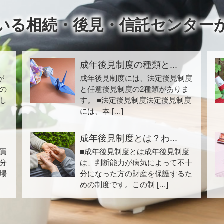
いる相続・後見・信託センター
成年後見制度の種類と...
が
成年後見制度には、法定後見制度
の
と任意後見制度の2種類がありま
し
す。 ■法定後見制度法定後見制度
には、本 […]
成年後見制度とは？わ...
買
■成年後見制度とは成年後見制度
分
は、判断能力が病気によって不十
場
分になった方の財産を保護するた
めの制度です。この制 […]