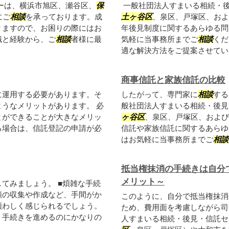
ーは、横浜市旭区、瀬谷区、
保
一般社団法人すまいる相続・
にご
相談
を承っております。成
土ヶ谷区
、泉区、戸塚区、およ
りますので、お困りの際にはお
年後見制度に関するあらゆる問
識と経験から、ご
相談
者様に最
気軽に当事務所までご
相談
くだ
適な解決方法をご提案させてい
商事信託と家族信託の比較
に運用する必要があります。そ
したがって、専門家に
相談
する
うなメリットがあります。 必
般社団法人すまいる相続・後見
とができることが大きなメリッ
ヶ谷区
、泉区、戸塚区、および
る場合は、信託登記の申請が必
信託や家族信託に関するあらゆ
はお気軽に当事務所までご
相談
抵当権抹消の手続きは自分
メリット～
してみましょう。 ■煩雑な手続
類の収集や作成など、手間がか
このように、自分で抵当権抹消
煩わしく感じられるでしょう。
ため、費用面を考慮しながら司
、手続きを進めるのにかなりの
人すまいる相続・後見・信託セ