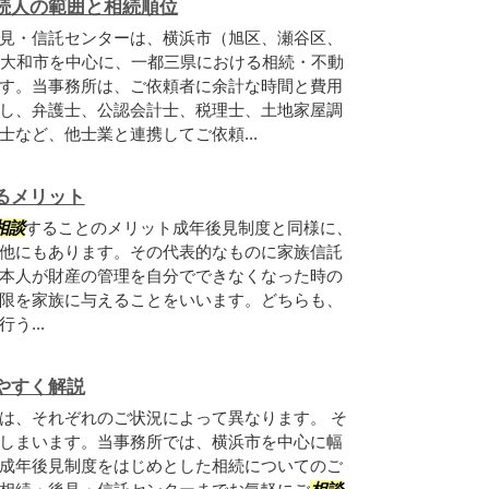
続人の範囲と相続順位
見・信託センターは、横浜市（旭区、瀬谷区、
大和市を中心に、一都三県における相続・不動
す。当事務所は、ご依頼者に余計な時間と費用
し、弁護士、公認会計士、税理士、土地家屋調
など、他士業と連携してご依頼...
るメリット
相談
することのメリット成年後見制度と同様に、
他にもあります。その代表的なものに家族信託
本人が財産の管理を自分でできなくなった時の
限を家族に与えることをいいます。どちらも、
う...
やすく解説
は、それぞれのご状況によって異なります。 そ
しまいます。当事務所では、横浜市を中心に幅
成年後見制度をはじめとした相続についてのご