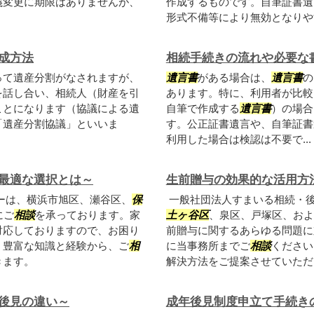
義変更に期限はありませんが、
作成するものです。自筆証書遺
形式不備等により無効となりやす
成方法
相続手続きの流れや必要な
って遺産分割がなされますが、
遺言書
がある場合は、
遺言書
の
を話し合い、相続人（財産を引
あります。特に、利用者が比較
ことになります（協議による遺
自筆で作成する
遺言書
）の場合
「遺産分割協議」といいま
す。公正証書遺言や、自筆証書遺
利用した場合は検認は不要で...
最適な選択とは～
生前贈与の効果的な活用方
ーは、横浜市旭区、瀬谷区、
保
一般社団法人すまいる相続・
にご
相談
を承っております。家
土ヶ谷区
、泉区、戸塚区、およ
対応しておりますので、お困り
前贈与に関するあらゆる問題に
。豊富な知識と経験から、ご
相
に当事務所までご
相談
ください
きます。
解決方法をご提案させていただ
後見の違い～
成年後見制度申立て手続き