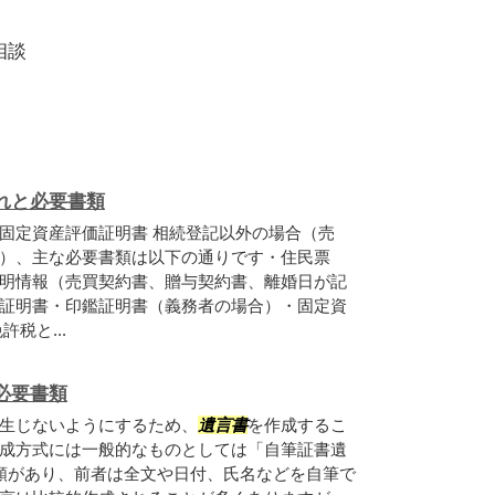
相談
れと必要書類
固定資産評価証明書 相続登記以外の場合（売
）、主な必要書類は以下の通りです・住民票
明情報（売買契約書、贈与契約書、離婚日が記
証明書・印鑑証明書（義務者の場合）・固定資
税と...
必要書類
生じないようにするため、
遺言書
を作成するこ
成方式には一般的なものとしては「自筆証書遺
類があり、前者は全文や日付、氏名などを自筆で