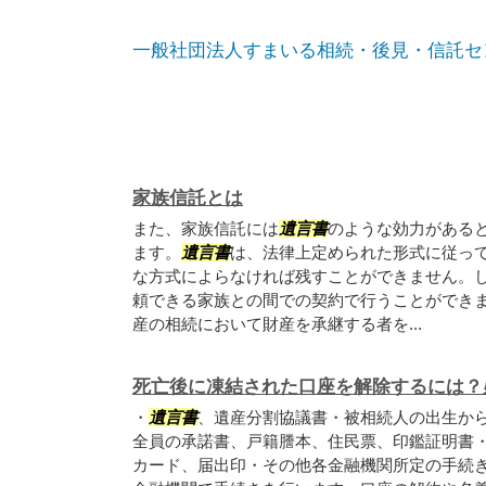
一般社団法人すまいる相続・後見・信託セ
家族信託とは
また、家族信託には
遺言書
のような効力がある
ます。
遺言書
は、法律上定められた形式に従っ
な方式によらなければ残すことができません。
頼できる家族との間での契約で行うことができ
産の相続において財産を承継する者を...
死亡後に凍結された口座を解除するには？
・
遺言書
、遺産分割協議書・被相続人の出生か
全員の承諾書、戸籍謄本、住民票、印鑑証明書
カード、届出印・その他各金融機関所定の手続き