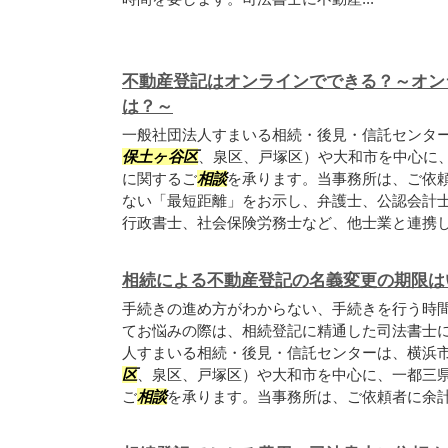
不動産登記はオンラインでできる？～オン
は？～
一般社団法人すまいる相続・後見・信託センタ
保土ヶ谷区
、泉区、戸塚区）や大和市を中心に
に関するご
相談
を承ります。当事務所は、ご依
ない「最短距離」をお示し、弁護士、公認会計
行政書士、社会保険労務士など、他士業と連携して
相続による不動産登記の名義変更の期限は
手続きの進め方がわからない、手続きを行う時
てお悩みの際は、相続登記に精通した司法書士
人すまいる相続・後見・信託センターは、横浜
区
、泉区、戸塚区）や大和市を中心に、一都三
ご
相談
を承ります。当事務所は、ご依頼者に余計な