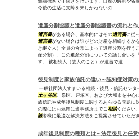
金融機関で手続きを行います。口座の解約や名
今後の生活に支障を来しかねないの...
遺産分割協議と遺産分割協議書の流れと作
遺言書
がある場合、基本的にはその
遺言書
に従
遺言書
がない場合は誰がどの財産を相続するか
き継ぐ人）全員の合意によって遺産分割を行う
産分割）。この遺産分割についての話し合いを
す。 被相続人（故人のこと）が遺言で遺...
後見制度と家族信託の違い～認知症対策の
一般社団法人すまいる相続・後見・信託センタ
土ヶ谷区
、泉区、戸塚区、および大和市を中心
族信託や成年後見制度に関するあらゆる問題に
の際にはお気軽に当事務所までご
相談
ください
談
者様に最適な解決方法をご提案させていただ
成年後見制度の種類とは～法定後見と任意