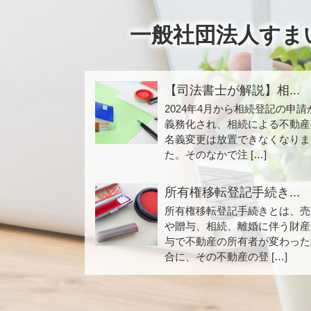
一般社団法人すま
【司法書士が解説】相...
2024年4月から相続登記の申請
義務化され、相続による不動産
名義変更は放置できなくなりま
た。そのなかで注 […]
所有権移転登記手続き...
所有権移転登記手続きとは、売
や贈与、相続、離婚に伴う財産
与で不動産の所有者が変わった
合に、その不動産の登 […]