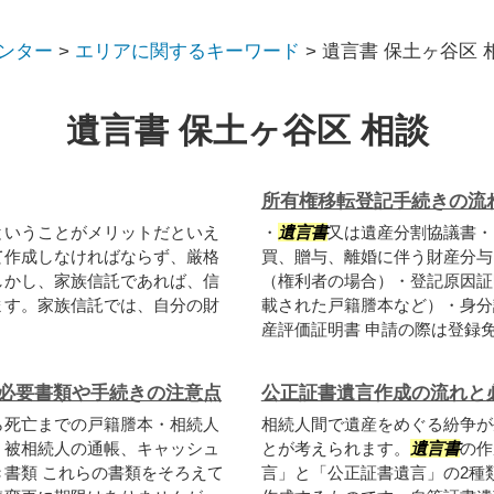
ンター
>
エリアに関するキーワード
>
遺言書 保土ヶ谷区 
遺言書 保土ヶ谷区 相談
所有権移転登記手続きの流
ということがメリットだといえ
・
遺言書
又は遺産分割協議書・
て作成しなければならず、厳格
買、贈与、離婚に伴う財産分与
しかし、家族信託であれば、信
（権利者の場合）・登記原因証
ます。家族信託では、自分の財
載された戸籍謄本など）・身分
産評価証明書 申請の際は登録免許
必要書類や手続きの注意点
公正証書遺言作成の流れと
ら死亡までの戸籍謄本・相続人
相続人間で遺産をめぐる紛争が
・被相続人の通帳、キャッシュ
とが考えられます。
遺言書
の作
書類 これらの書類をそろえて
言」と「公正証書遺言」の2種