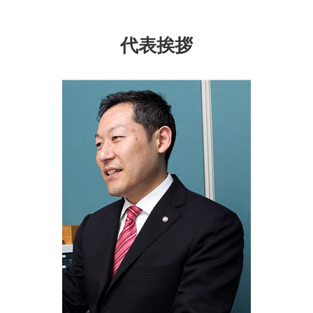
成年後見制度 大和市 相談
生前贈与 現金 手渡し
成年後見制度 とは
特定 遺贈
成年後見制度 神奈川県 司法書士
生前贈与 契約書
任意後見 公正証書
公正証書遺言 効力
家族信託 大和市 司法書士
家族信託 デメリット
代表挨拶
成年後見制度 市町村長申立
成年後見制度 デメリット
生前対策 戸塚区 相談
不動産 信託
成年後見制度利用 しない 方法
任意後見契約 公正証書
生前対策 横浜市 司法書士
生前贈与 土地
公正証書遺言 無効
成年後見制度 東京都 司法書士
遺言 代用 信託
家族信託 保土ヶ谷区 司法書士
家族信託 費用相場
遺言書 千葉県 司法書士
民事信託 家族信託
生前対策 神奈川県 相談
不動産 生前贈与
成年後見制度 埼玉県 司法書士
家族信託 保土ヶ谷区 相談
家族信託 神奈川県 司法書士
生前対策 東京都 相談
相続 埼玉県 相談
生前対策 泉区 司法書士
成年後見制度 埼玉県 相談