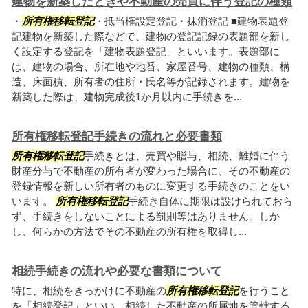
建物を新築したときや不動産の売買に伴う登記の種類
・
所有権移転登記
・抵当権設定登記・抹消登記 ■建物表題登
記建物を新築した際などで、建物の登記記録の表題部を新し
く設定する登記を「建物表題登記」といいます。表題部に
は、建物の場合、所在地や地番、家屋番号、建物の種類、構
造、床面積、所有者の住所・氏名等が記録されます。建物を
新築した際は、建物完成後1か月以内に手続きを...
所有権移転登記手続きの流れと必要書類
所有権移転登記
手続きとは、売買や贈与、相続、離婚に伴う
財産分与で不動産の所有者が変わった場合に、その不動産の
登録情報を新しい所有者のものに変更する手続きのことをい
います。
所有権移転登記
手続き自体に期限は設けられておら
ず、手続きをしないことによる罰則等はありません。しか
し、何らかの方法でその不動産の所有権を取得し...
相続手続きの流れや必要な書類について
特に、相続をきっかけに不動産の
所有権移転登記
を行うこと
を「相続登記」といい、相続した不動産の所属地を管轄する