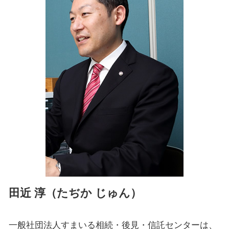
成年後見制度 横浜市 相談
家族信託 手続き
生前対策 東京都 相談
生前贈与 相続放棄
生前対策 戸塚区 相談
成年後見制度 大和市 相談
家族信託 横浜市 司法書士
成年後見制度 戸塚区 相談
遺言書 泉区 相談
相続 戸塚区 司法書士
成年後見制度 瀬谷区 司法書士
田近 淳（たぢか じゅん）
一般社団法人すまいる相続・後見・信託センターは、