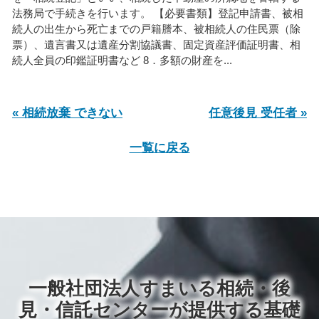
法務局で手続きを行います。 【必要書類】登記申請書、被相
続人の出生から死亡までの戸籍謄本、被相続人の住民票（除
票）、遺言書又は遺産分割協議書、固定資産評価証明書、相
続人全員の印鑑証明書など 8．多額の財産を...
« 相続放棄 できない
任意後見 受任者 »
一覧に戻る
一般社団法人すまいる相続・後
見・信託センターが提供する基礎