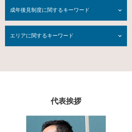
後見 登記
不動産 信託受益権
代襲相続 とは
成年後見制度に関するキーワード
信託 銀行 違い
成年 後見 登記
生前贈与 現金 手渡し
相続 遺贈 違い
住宅 生前贈与
成年後見制度とは
遺言執行者 相続人
家族信託 銀行
エリアに関するキーワード
成年後見制度 対象者
成年後見申立て 費用
不動産 生前贈与
任意後見 公正証書
法務局 相続登記
生前贈与 申告
成年後見制度 課題
遺言執行者 義務
家族信託 旭区 相談
家族信託 後悔
成年後見制度 とは
公正証書遺言 費用
家族信託 千葉県 司法書士
生前贈与 時効
成年後見制度利用 しない 方法
成年後見制度
家族信託 保土ヶ谷区 司法書士
生前贈与 土地
成年後見 監督人
遺留分 計算
成年後見制度 戸塚区 司法書士
生前贈与 方法
成年後見制度 市町村長申立
自筆証書遺言 書き方
家族信託 大和市 司法書士
民事信託 家族信託
成年後見制度 どこに相談
成年後見人 選任
成年後見制度 瀬谷区 相談
商事信託
成年後見人 なれる人
遺言 執行者
家族信託 瀬谷区 相談
家族信託 不動産
代表挨拶
成年後見制度 費用
任意後見人 手続き
生前対策 瀬谷区 相談
信託 とは
任意後見人 費用
成年後見制度 デメリット
成年後見制度 千葉県 相談
信託 メリット
相続 借金
成年後見制度 横浜市 司法書士
後見 信託
成年後見制度 大和市 司法書士
不動産 信託