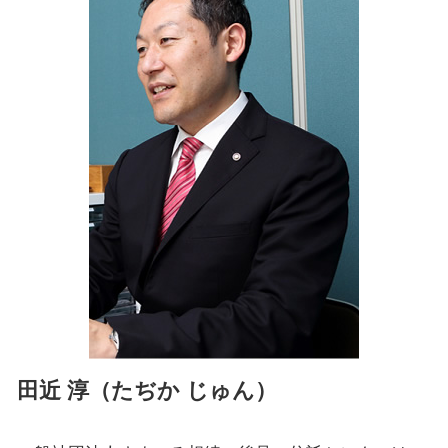
生前対策 瀬谷区 相談
住宅 生前贈与
成年後見制度 神奈川県 司法書士
委託者 受託者
家族信託 埼玉県 相談
不動産 信託受益権
遺言書 埼玉県 司法書士
家族信託 横浜市 司法書士
遺言書 千葉県 司法書士
成年後見制度 旭区 司法書士
成年後見制度 旭区 相談
遺言書 千葉県 相談
生前対策 神奈川県 司法書士
田近 淳（たぢか じゅん）