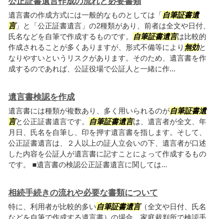
公正証書遺言作成の流れと必要書類
遺言書の作成方式には一般的なものとしては「
自筆証書遺
言
」と「公正証書遺言」の2種類があり、前者は全文や日付、
氏名などを自筆で作成するものです。
自筆証書遺言
は比較的
作成されることが多くありますが、形式不備等により
無効
と
なりやすいというリスクがあります。そのため、遺言書を作
成するのであれば、公証役場で公証人と一緒に作...
遺言書検認を作成
遺言書には種類が複数あり、多く用いられるのが
自筆証書遺
言
と公正証書遺言です。
自筆証書遺言
は、遺言者が全文、年
月日、氏名を自筆し、印を押す遺言書を指します。そして、
公正証書遺言は、２人以上の証人立会いの下、遺言者が口述
した内容を公証人が遺言書に記すことによって作成するもの
です。 ■遺言書の検認公正証書遺言に関しては...
相続手続きの流れや必要な書類について
特に、利用者が比較的多い
自筆証書遺言
（全文や日付、氏名
などを自筆で作成する遺言書）の場合、家庭裁判所で検認手