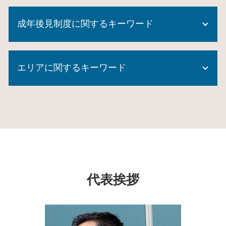
自筆証書遺言 書き方
信託 とは
代理権 とは
成年後見制度に関するキーワード
家族信託 契約書
相続登記 代行
後見 信託
相続登記 期間
家族信託 デメリット
成年後見制度 費用
遺言書 効力 期間
家族信託 不動産
エリアに関するキーワード
成年後見 監督人
任意後見 受任者
家族信託 認知症
成年後見制度 市町村長申立
後見 申立 必要書類
不動産 信託
成年後見制度とは
相続登記 必要書類
成年後見制度 瀬谷区 司法書士
家族信託 後悔
任意後見 公正証書
任意後見 費用
成年後見制度 瀬谷区 相談
生前贈与 時効
成年後見制度利用 しない 方法
任意後見 登記
生前対策 大和市 相談
生前贈与 相続放棄
任意後見人 費用
相続登記 原本還付
成年後見制度 東京都 相談
生前 贈与 手続き
成年後見制度 とは
数次相続 登記
家族信託 横浜市 相談
家族信託 手続き
成年後見制度 対象者
公正証書遺言 効力
家族信託 保土ヶ谷区 司法書士
家族信託 銀行
成年後見制度 課題
代襲相続 トラブル
相続 横浜市 司法書士
家族信託 専門士
代表挨拶
成年後見人 なれる人
相続 破棄
成年後見制度 泉区 司法書士
不動産 生前贈与
成年後見制度 どこに相談
自筆証書遺言 要件
生前対策 泉区 司法書士
遺言 代用 信託
遺言執行者 義務
家族信託 神奈川県 司法書士
生前贈与 土地