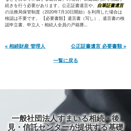
続きを行う必要があります。公正証書遺言や、
自筆証書遺言
の法務局保管制度（2020年7月10日開始）を利用した場合は
検認は不要です。 【必要書類】遺言書（写し）、遺言書の検
認申立書、申立人・相続人全員の戸籍謄...
« 相続財産 管理人
公正証書遺言 必要書類 »
一覧に戻る
一般社団法人すまいる相続・後
見・信託センターが提供する基礎