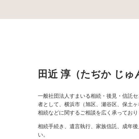
成年後見制度 戸塚区 司法書士
後見人 申請
成年後見制度 千葉県 司法書士
財産 放棄
家族信託 埼玉県 司法書士
成年後見人 裁判所
相続 横浜市 相談
預貯金 相続
成年後見制度 神奈川県 司法書士
代襲相続 とは
成年後見制度 泉区 相談
家庭裁判所 成年後見人
家族信託 保土ヶ谷区 司法書士
成年 後見 登記
生前対策 戸塚区 相談
公正証書遺言 遺留分
家族信託 埼玉県 相談
相続放棄 必要書類
田近 淳（たぢか じゅ
遺言書 泉区 司法書士
遺産分割協議 証明書
遺言書 埼玉県 相談
認知症 対策 大綱
家族信託 戸塚区 司法書士
相続財産 管理人
遺言書 戸塚区 司法書士
一般社団法人すまいる相続・後見・信託セ
公正証書遺言 必要書類
相続 戸塚区 司法書士
者として、横浜市（旭区、瀬谷区、保土ヶ
任意後見契約 公正証書
生前対策 大和市 司法書士
相続などに関するご相談を広く承っており
成年 後見人 申立人
家族信託 戸塚区 相談
任意後見人 手続き
相続 旭区 相談
相続手続き、遺言執行、家族信託、成年後
生前対策 保土ヶ谷区 司法書士
い。