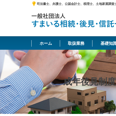
司法書士、弁護士、公認会計士、税理士、土地家屋調査
ホーム
取扱業務
基礎知
成年後見制