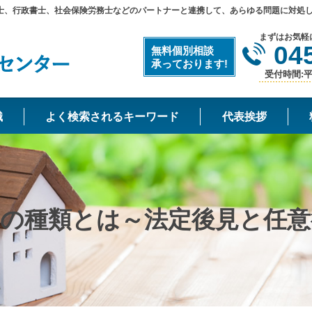
士、行政書士、社会保険労務士などのパートナーと連携して、あらゆる問題に対処
まずはお気軽
04
無料個別相談
承っております!
受付時間:平日
識
よく検索されるキーワード
代表挨拶
度の種類とは～法定後見と任意