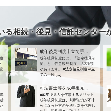
いる相続・後見・信託センター
成年後見制度申立て手...
度
成年後見制度には、「法定後見制
ま
度」と「任意後見制度」の2種類
度
があります。 ■法定後見制度申立
ての手続 […]
司法書士等を成年後見...
障
■成年後見人を依頼するメリット
断
成年後見制度は、判断能力が不十
た
分になった方の契約行為を代理し
たり、契約行為を取り […]