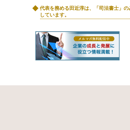
相続 保土ヶ谷区 司法書士
代表を務める田近淳は、「司法書士」の
家族信託 瀬谷区 相談
しています。