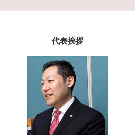
成年後見制度 瀬谷区 相談
民事信託 家族信託
任意後見人 費用
相続放棄 期間
遺言書 泉区 相談
家族信託 認知症
成年後見制度利用 しない 方法
代襲相続 割合
成年後見制度 埼玉県 司法書士
家族信託 デメリット
成年後見 監督人
成年後見制度
生前対策 旭区 司法書士
家族信託 費用相場
任意後見 公正証書
後見 申立 必要書類
生前対策 千葉県 司法書士
生前贈与 現金 手渡し
成年後見人 なれる人
遺産分割協議 証明書
生前対策 戸塚区 司法書士
生前贈与 土地
代表挨拶
成年後見制度 課題
代襲相続 とは
成年後見制度 保土ヶ谷区 相談
不動産 信託受益権
成年後見制度 とは
成年後見申立て 費用
成年後見制度 神奈川県 司法書士
家族信託 費用
限定 承認
相続 大和市 相談
生前 贈与 手続き
生前対策 神奈川県 相談
委託者 受託者
生前対策 東京都 相談
住宅 生前贈与
成年後見制度 大和市 司法書士
民事 信託
生前対策 戸塚区 相談
家族信託 千葉県 司法書士
家族信託 埼玉県 司法書士
遺言書 戸塚区 相談
家族信託 神奈川県 相談
成年後見制度 千葉県 司法書士