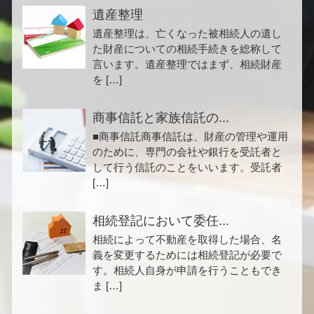
遺産整理
遺産整理は、亡くなった被相続人の遺し
た財産についての相続手続きを総称して
言います。遺産整理ではまず、相続財産
を […]
商事信託と家族信託の...
■商事信託商事信託は、財産の管理や運用
のために、専門の会社や銀行を受託者と
して行う信託のことをいいます。受託者
[…]
相続登記において委任...
相続によって不動産を取得した場合、名
義を変更するためには相続登記が必要で
す。相続人自身が申請を行うこともでき
ま […]