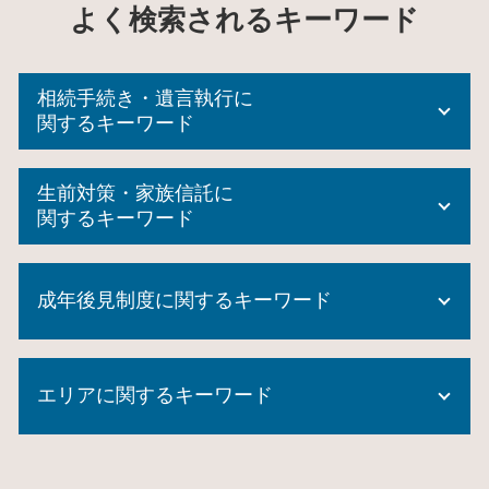
よく検索されるキーワード
相続手続き・遺言執行に
関するキーワード
相続人 範囲
生前対策・家族信託に
被後見人 とは
関するキーワード
相続登記 委任状
自筆証書遺言 無効
生前贈与 契約書
相続登記 申請書 書き方
成年後見制度に関するキーワード
家族信託 後悔
公正証書遺言 執行
家族信託 手続き
任意 後見 契約
不動産 信託
成年後見制度 どこに相談
遺産分割協議書 効力
生前贈与 方法
エリアに関するキーワード
成年後見制度 市町村長申立
遺産分割協議書 必要書類
信託 とは
成年後見制度 対象者
相続登記 原本還付
生前贈与 申告
成年後見制度とは
相続人申告登記 デメリット
家族信託 千葉県 相談
生前贈与 メリット
成年後見制度 費用
代襲相続 トラブル