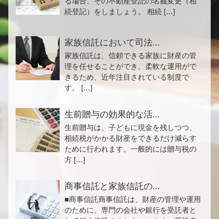
る場合、その不動産登記の名義変更（相
続登記）をしましょう。 相続 […]
家族信託において司法...
家族信託は、信頼できる家族に財産の管
理を任せることができ、柔軟な運用がで
きるため、近年注目されている制度で
す。 […]
生前贈与の効果的な活...
生前贈与は、子どもに現金を残しつつ、
相続税がかかる財産をできるだけ減らす
ために行われます。一般的には贈与税の
方 […]
商事信託と家族信託の...
■商事信託商事信託は、財産の管理や運用
のために、専門の会社や銀行を受託者と