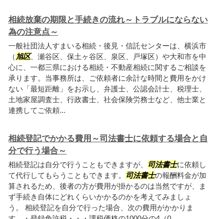
相続放棄の期限と手続きの流れ～トラブルにならない
為の注意点～
一般社団法人すまいる相続・後見・信託センターは、横浜市
（
旭区
、瀬谷区、保土ヶ谷区、泉区、戸塚区）や大和市を中
心に、一都三県における相続・不動産相続に関するご相談を
承ります。当事務所は、ご依頼者に余計な時間と費用をかけ
ない「最短距離」をお示し、弁護士、公認会計士、税理士、
土地家屋調査士、行政書士、社会保険労務士など、他士業と
連携してご依頼...
相続登記でかかる費用～司法書士に依頼する場合と自
分で行う場合～
相続登記は自分で行うこともできますが、
司法書士
に依頼し
て代行してもらうこともできます。
司法書士
の報酬料金が加
算されるため、後者の方が費用が掛かるのは当然ですが、ま
ず手続き自体にどれくらいかかるのかを考えてみましょ
う。 相続登記を自分で行った場合、次の費用がかかりま
す。・登録免許税・・・課税価格の1000分の4（0...