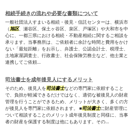
相続手続きの流れや必要な書類について
一般社団法人すまいる相続・後見・信託センターは、横浜市
（
旭区
、瀬谷区、保土ヶ谷区、泉区、戸塚区）や大和市を中
心に、一都三県における相続・不動産相続に関するご相談を
承ります。当事務所は、ご依頼者に余計な時間と費用をかけ
ない「最短距離」をお示し、弁護士、公認会計士、税理士、
土地家屋調査士、行政書士、社会保険労務士など、他士業と
連携してご依頼...
司法書士を成年後見人にするメリット
そのため、後見人を
司法書士
などの専門家に依頼すること
で、負担が軽減できるだけではなく、適切な被後見人の財産
管理を行うことができるため、メリットが大きく、多くの方
が後見人を専門家に依頼されます。 ■
司法書士
に財産管理に
ついて相談することのメリット成年後見制度と同様に、当事
者の財産を保護する制度は他にもあります。その...