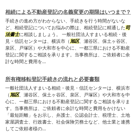
相続による不動産登記の名義変更の期限はいつまで？
手続きの進め方がわからない、手続きを行う時間がないな
ど、相続登記についてお悩みの際は、相続登記に精通した
司
法書士
に相談しましょう。 一般社団法人すまいる相続・後
見・信託センターは、横浜市（
旭区
、瀬谷区、保土ヶ谷区、
泉区、戸塚区）や大和市を中心に、一都三県における不動産
登記に関するご相談を承ります。当事務所は、ご依頼者に余
計な時間と費用を...
所有権移転登記手続きの流れと必要書類
一般社団法人すまいる相続・後見・信託センターは、横浜市
（
旭区
、瀬谷区、保土ヶ谷区、泉区、戸塚区）や大和市を中
心に、一都三県における不動産登記に関するご相談を承りま
す。当事務所は、ご依頼者に余計な時間と費用をかけない
「最短距離」をお示し、弁護士、公認会計士、税理士、土地
家屋調査士、行政書士、社会保険労務士など、他士業と連携
してご依頼者様の...