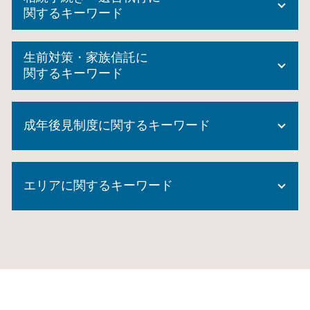
関するキーワード
遺産分割協議 期限
生前対策・家族信託に
相続人申告登記 デメリット
関するキーワード
限定 承認
相続 登記
民事 信託
相続放棄 必要書類
成年後見制度に関するキーワード
不動産 生前贈与
遺言 執行者
後見 信託
連帯保証人 相続
生前贈与 メリット
成年後見制度 市町村長申立
遺産分割協議書 効力
信託 銀行 違い
エリアに関するキーワード
任意後見人 費用
相続人 範囲
生前贈与 相続放棄
成年後見制度 費用
任意後見人 デメリット
遺言 代用 信託
成年後見制度 対象者
みなし 相続 財産
相続 瀬谷区 相談
生前 贈与 手続き
成年後見制度 どこに相談
特定 遺贈
成年後見制度 神奈川県 相談
民事信託 家族信託
成年後見制度利用 しない 方法
数次相続 登記
生前対策 瀬谷区 司法書士
家族信託 費用相場
成年後見人 なれる人
自筆証書遺言 費用
家族信託 東京都 相談
不動産 信託
任意後見 公正証書
被後見人 とは
成年後見制度 保土ヶ谷区 司法書士
生前贈与 時効
成年後見制度 課題
代襲相続 割合