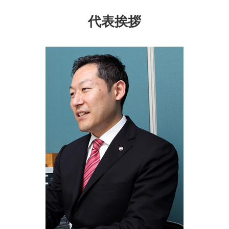
生前対策 旭区 司法書士
家族信託 デメリット
成年後見制度 とは
任意後見 受任者
生前対策 大和市 相談
委託者 受託者
代表挨拶
成年後見 監督人
相続財産 管理人
相続 泉区 司法書士
生前贈与 方法
成年後見制度とは
相続 借金
生前対策 東京都 司法書士
生前贈与 契約書
任意 後見 契約
生前対策 千葉県 相談
生前贈与 土地
成年後見制度 瀬谷区 相談
信託 とは
生前対策 泉区 司法書士
家族信託 認知症
生前対策 神奈川県 相談
家族信託 不動産
相続 千葉県 司法書士
成年後見制度 大和市 相談
生前対策 神奈川県 司法書士
生前対策 大和市 司法書士
成年後見制度 旭区 相談
遺言書 泉区 相談
相続 埼玉県 司法書士