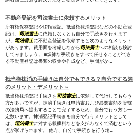
不動産登記を司法書士に依頼するメリット
所有権保存登記や移転登記、抵当権抹消登記などの不動産登
記は、
司法書士
に依頼しなくとも自分で手続きを行えます
が、
司法書士
に不動産登記を依頼すると次のようなメリット
があります。費用面を考慮しながら
司法書士
への相談も検討
してみましょう。 ■煩雑な手続きをすべて任せることができ
る不動産登記は書類の収集や作成など、手間がか...
抵当権抹消の手続きは自分でもできる？自分でする際
のメリット・デメリット～
抵当権抹消登記手続きを
司法書士
に依頼して代行してもらう
方が多いですが、抹消手続きは申請書および必要書類を管轄
の法務局へ提出することで完了するため、自分で行う方も一
定数います。抹消登記手続きを自分で行うメリットとして
は、
司法書士
に対する報酬料などを支払わなくて済むという
点が挙げられます。 他方、自分で手続きを行う場...