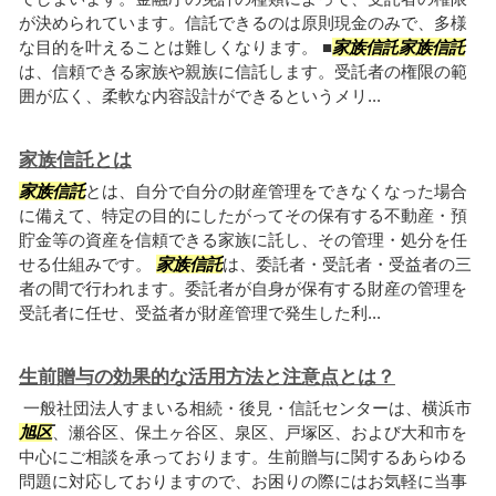
が決められています。信託できるのは原則現金のみで、多様
な目的を叶えることは難しくなります。 ■
家族信託
家族信託
は、信頼できる家族や親族に信託します。受託者の権限の範
囲が広く、柔軟な内容設計ができるというメリ...
家族信託とは
家族信託
とは、自分で自分の財産管理をできなくなった場合
に備えて、特定の目的にしたがってその保有する不動産・預
貯金等の資産を信頼できる家族に託し、その管理・処分を任
せる仕組みです。
家族信託
は、委託者・受託者・受益者の三
者の間で行われます。委託者が自身が保有する財産の管理を
受託者に任せ、受益者が財産管理で発生した利...
生前贈与の効果的な活用方法と注意点とは？
一般社団法人すまいる相続・後見・信託センターは、横浜市
旭区
、瀬谷区、保土ヶ谷区、泉区、戸塚区、および大和市を
中心にご相談を承っております。生前贈与に関するあらゆる
問題に対応しておりますので、お困りの際にはお気軽に当事