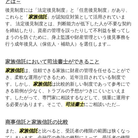
とは～
後見制度には「法定後見制度」と「任意後見制度」があり、
これらと「
家族信託
」が認知症対策として活用されていま
す。 法定後見制度とは、判断能力が低下した人が不要な契約
を締結したり、資産の管理を誤ったりして不利益を被ってし
まうのを防ぐために、身上監護や財産管理という後見事務を
行う成年後見人（保佐人・補助人）を選任します...
家族信託において司法書士ができること
家族信託
は、信頼できる家族に財産の管理を任せることがで
き、柔軟な運用ができるため、近年注目されている制度で
す。しかし、
家族信託
は比較的新しい制度であって参考にで
きる前例が少なく、トラブルの予想がつきにくいといえま
す。したがって、専門家に相談するなどして、慎重に運用す
る必要があります。そこで、
司法書士
にご相談いただ...
商事信託と家族信託の比較
また、
家族信託
と比べると、受託者の権限の範囲は狭くなっ
てしまいます。金融庁の免許の種類によって、受託者の権限