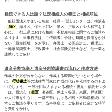
相続できる人は誰？法定相続人の範囲と相続順位
一般社団法人すまいる相続・後見・信託センターは、横浜市
（
旭区
、瀬谷区、保土ヶ谷区、泉区、戸塚区）や大和市を中
心に、一都三県における相続・不動産相続に関するご相談を
承ります。当事務所は、ご依頼者に余計な時間と費用をかけ
ない「最短距離」をお示し、弁護士、公認会計士、税理士、
土地家屋調査士、行政書士、社会保険労務士など、他士業と
連携してご依頼...
遺産分割協議と遺産分割協議書の流れと作成方法
作成の仕方が分からない、作成する時間がないという場合
は、
司法書士
等の法律専門家に作成の代行を依頼するのもよ
いでしょう。 一般社団法人すまいる相続・後見・信託センタ
ーは、横浜市（
旭区
、瀬谷区、保土ヶ谷区、泉区、戸塚区）
や大和市を中心に、一都三県における相続・不動産相続に関
するご相談を承ります。当事務所は、ご依頼者に余計な時間
と費用をかけな...