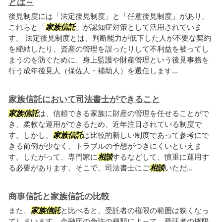
とは～
後見制度には「法定後見制度」と「任意後見制度」があり、
これらと「
家族信託
」が認知症対策として活用されていま
す。 法定後見制度とは、判断能力が低下した人が不要な契約
を締結したり、資産の管理を誤ったりして不利益を被ってし
まうのを防ぐために、身上監護や財産管理という後見事務を
行う成年後見人（保佐人・補助人）を選任します...
家族信託において司法書士ができること
家族信託
は、信頼できる家族に財産の管理を任せることがで
き、柔軟な運用ができるため、近年注目されている制度で
す。しかし、
家族信託
は比較的新しい制度であって参考にで
きる前例が少なく、トラブルの予想がつきにくいといえま
す。したがって、専門家に
相談
するなどして、慎重に運用す
る必要があります。そこで、司法書士にご
相談
いただ...
商事信託と家族信託の比較
また、
家族信託
と比べると、受託者の権限の範囲は狭くなっ
てしまいます。金融庁の免許の種類によって、受託者の権限