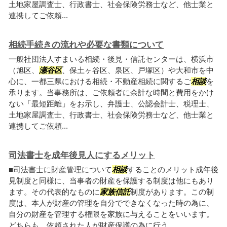
土地家屋調査士、行政書士、社会保険労務士など、他士業と
連携してご依頼...
相続手続きの流れや必要な書類について
一般社団法人すまいる相続・後見・信託センターは、横浜市
（旭区、
瀬谷区
、保土ヶ谷区、泉区、戸塚区）や大和市を中
心に、一都三県における相続・不動産相続に関するご
相談
を
承ります。当事務所は、ご依頼者に余計な時間と費用をかけ
ない「最短距離」をお示し、弁護士、公認会計士、税理士、
土地家屋調査士、行政書士、社会保険労務士など、他士業と
連携してご依頼...
司法書士を成年後見人にするメリット
■司法書士に財産管理について
相談
することのメリット成年後
見制度と同様に、当事者の財産を保護する制度は他にもあり
ます。その代表的なものに
家族信託
制度があります。この制
度は、本人が財産の管理を自分でできなくなった時の為に、
自分の財産を管理する権限を家族に与えることをいいます。
どちらも、依頼された人が財産保護の為に行う...