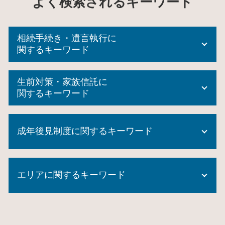
よく検索されるキーワード
相続手続き・遺言執行に
関するキーワード
後見 申立 必要書類
生前対策・家族信託に
相続 登記
関するキーワード
遺産分割協議書 作成
相続放棄 期間
生前 贈与 手続き
相続登記 必要書類
成年後見制度に関するキーワード
生前贈与 申告
相続財産 管理人
家族信託 デメリット
特定 遺贈
生前贈与 相続放棄
成年後見制度 市町村長申立
遺言 執行者
住宅 生前贈与
エリアに関するキーワード
成年後見制度とは
成年 後見 登記
家族信託 費用相場
成年後見制度 とは
自筆証書遺言 費用
生前贈与 方法
成年後見制度 課題
包括 遺贈
成年後見制度 横浜市 相談
商事信託
成年後見制度利用 しない 方法
遺産分割協議書 必要書類
家族信託 瀬谷区 司法書士
家族信託 専門士