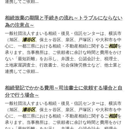
連携してご依頼...
相続放棄の期限と手続きの流れ～トラブルにならない
為の注意点～
一般社団法人すまいる相続・後見・信託センターは、横浜市
（旭区、
瀬谷区
、保土ヶ谷区、泉区、戸塚区）や大和市を中
心に、一都三県における相続・不動産相続に関するご
相談
を
承ります。当事務所は、ご依頼者に余計な時間と費用をかけ
ない「最短距離」をお示し、弁護士、公認会計士、税理士、
土地家屋調査士、行政書士、社会保険労務士など、他士業と
連携してご依頼...
相続登記でかかる費用～司法書士に依頼する場合と自
分で行う場合～
一般社団法人すまいる相続・後見・信託センターは、横浜市
（旭区、
瀬谷区
、保土ヶ谷区、泉区、戸塚区）や大和市を中
心に、一都三県における相続・不動産相続に関するご
相談
を
承ります。当事務所は、ご依頼者に余計な時間と費用をかけ
ない「最短距離」をお示し、弁護士、公認会計士、税理士、