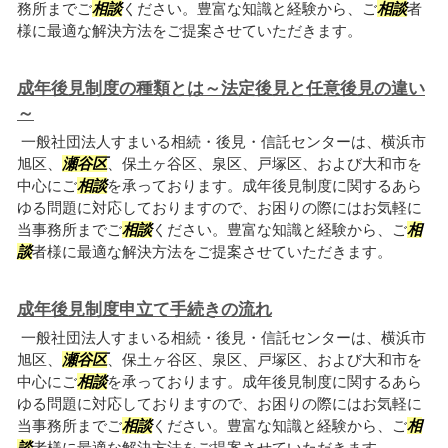
務所までご
相談
ください。豊富な知識と経験から、ご
相談
者
様に最適な解決方法をご提案させていただきます。
成年後見制度の種類とは～法定後見と任意後見の違い
～
一般社団法人すまいる相続・後見・信託センターは、横浜市
旭区、
瀬谷区
、保土ヶ谷区、泉区、戸塚区、および大和市を
中心にご
相談
を承っております。成年後見制度に関するあら
ゆる問題に対応しておりますので、お困りの際にはお気軽に
当事務所までご
相談
ください。豊富な知識と経験から、ご
相
談
者様に最適な解決方法をご提案させていただきます。
成年後見制度申立て手続きの流れ
一般社団法人すまいる相続・後見・信託センターは、横浜市
旭区、
瀬谷区
、保土ヶ谷区、泉区、戸塚区、および大和市を
中心にご
相談
を承っております。成年後見制度に関するあら
ゆる問題に対応しておりますので、お困りの際にはお気軽に
当事務所までご
相談
ください。豊富な知識と経験から、ご
相
談
者様に最適な解決方法をご提案させていただきます。