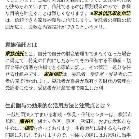
が決められています。信託できるのは原則現金のみで、多様
な目的を叶えることは難しくなります。 ■
家族信託
家族信託
は、信頼できる家族や親族に信託します。受託者の権限の範
囲が広く、柔軟な内容設計ができるというメリ...
家族信託とは
家族信託
とは、自分で自分の財産管理をできなくなった場合
に備えて、特定の目的にしたがってその保有する不動産・預
貯金等の資産を信頼できる家族に託し、その管理・処分を任
せる仕組みです。
家族信託
は、委託者・受託者・受益者の三
者の間で行われます。委託者が自身が保有する財産の管理を
受託者に任せ、受益者が財産管理で発生した利...
生前贈与の効果的な活用方法と注意点とは？
一般社団法人すまいる相続・後見・信託センターは、横浜市
旭区、
瀬谷区
、保土ヶ谷区、泉区、戸塚区、および大和市を
中心にご
相談
を承っております。生前贈与に関するあらゆる
問題に対応しておりますので、お困りの際にはお気軽に当事