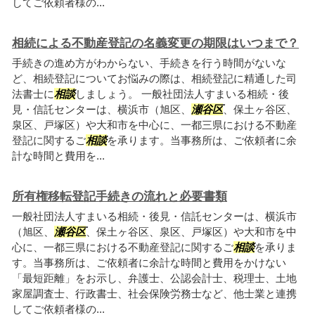
してご依頼者様の...
相続による不動産登記の名義変更の期限はいつまで？
手続きの進め方がわからない、手続きを行う時間がないな
ど、相続登記についてお悩みの際は、相続登記に精通した司
法書士に
相談
しましょう。 一般社団法人すまいる相続・後
見・信託センターは、横浜市（旭区、
瀬谷区
、保土ヶ谷区、
泉区、戸塚区）や大和市を中心に、一都三県における不動産
登記に関するご
相談
を承ります。当事務所は、ご依頼者に余
計な時間と費用を...
所有権移転登記手続きの流れと必要書類
一般社団法人すまいる相続・後見・信託センターは、横浜市
（旭区、
瀬谷区
、保土ヶ谷区、泉区、戸塚区）や大和市を中
心に、一都三県における不動産登記に関するご
相談
を承りま
す。当事務所は、ご依頼者に余計な時間と費用をかけない
「最短距離」をお示し、弁護士、公認会計士、税理士、土地
家屋調査士、行政書士、社会保険労務士など、他士業と連携
してご依頼者様の...