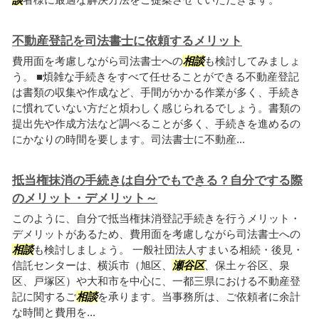
不動産登記を司法書士に依頼するメリット
費用面を考慮しながら司法書士への
相談
も検討してみましょ
う。 ■煩雑な手続きをすべて任せることができる不動産登記
は書類の収集や作成など、手間がかかる作業が多く、手続き
に慣れていない方だと煩わしく感じられるでしょう。書類の
提出先や作成方法など調べることが多く、手続きを進めるの
にかなりの時間を要します。司法書士に不動産...
抵当権抹消の手続きは自分でもできる？自分でする際
のメリット・デメリット～
このように、自分で抵当権抹消登記手続きを行うメリット・
デメリットがあるため、費用面を考慮しながら司法書士への
相談
も検討しましょう。 一般社団法人すまいる相続・後見・
信託センターは、横浜市（旭区、
瀬谷区
、保土ヶ谷区、泉
区、戸塚区）や大和市を中心に、一都三県における不動産登
記に関するご
相談
を承ります。当事務所は、ご依頼者に余計
な時間と費用を...