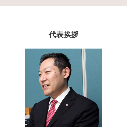
成年後見制度 費用
相続登記 申請書 書き方
成年後見制度 千葉県 司法書士
委託者 受託者
成年後見制度 どこに相談
相続放棄 できない
相続 神奈川県 司法書士
生前贈与 現金 手渡し
任意後見人 費用
成年後見制度
生前対策 横浜市 司法書士
生前贈与 契約書
成年後見 監督人
公正証書遺言 遺留分
成年後見制度 東京都 相談
信託 銀行 違い
成年後見制度 対象者
相続登記 原本還付
成年後見制度 埼玉県 相談
家族信託 費用
代表挨拶
任意後見 公正証書
任意後見 受任者
生前対策 東京都 司法書士
遺言 代用 信託
成年後見人 なれる人
相続登記 代行
家族信託 大和市 司法書士
後見 信託
相続 破棄
相続 大和市 相談
生前贈与 メリット
相続 保土ヶ谷区 相談
家族信託 認知症
家族信託 瀬谷区 相談
不動産 生前贈与
家族信託 横浜市 相談
信託 とは
生前対策 保土ヶ谷区 相談
生前対策 千葉県 相談
遺言書 保土ヶ谷区 司法書士
家族信託 横浜市 司法書士
成年後見制度 泉区 司法書士
相続 瀬谷区 司法書士
遺言書 千葉県 司法書士