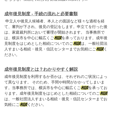
成年後見制度 - 手続の流れと必要書類
申立人や後見人候補者、本人との面談など様々な過程を経
て、審判が下され、後見の登記をします。申立てを行った後
は、家庭裁判所において審理が開始されます。 当事務所で
は、横浜市を中心に幅広くご
相談
を承っております。成年後
見制度をはじめとした相続についてのご
相談
は、一般社団法
人すまいる相続・後見・信託センターまでお気軽にご
相談
く
ださい。
成年後見制度とは？わかりやすく解説
成年後見制度を利用するか否かは、それぞれのご状況によっ
て異なります。 そのため、手間や時間がかかってしまいま
す。当事務所では、横浜市を中心に幅広くご
相談
を承ってお
ります。成年後見制度をはじめとした相続についてのご
相談
は、一般社団法人すまいる相続・後見・信託センターまでお
気軽にご
相談
ください。