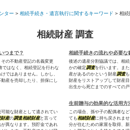
ンター
>
相続手続き・遺言執行に関するキーワード
>
相続
相続財産 調査
いつまで？
相続手続きの流れや必要な
、その不動産登記の名義変更
後述の遺産分割協議では、相続
務ではなく、相続登記を行わな
かの確定
調査
を行います。また
わけではありません。しかし、
産があるのかという財産
調査
も
不動産を売却したり、担保にし
財産をリストアップして財産目
出生から死亡までのすべての戸籍
生前贈与の効果的な活用方
続可能な財産として遺されてい
この場合、孫や子の配偶者など
続財産
の
調査
相続財産
と言って
ても
相続財産
に持ち戻されませ
法が異なります。預貯金であれ
分が住むための家屋を取得、新