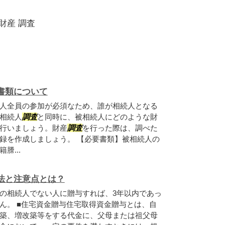
財産 調査
書類について
人全員の参加が必須なため、誰が相続人となる
相続人
調査
と同時に、被相続人にどのような財
行いましょう。財産
調査
を行った際は、調べた
録を作成しましょう。 【必要書類】被相続人の
謄...
法と注意点とは？
の相続人でない人に贈与すれば、3年以内であっ
ん。 ■住宅資金贈与住宅取得資金贈与とは、自
築、増改築等をする代金に、父母または祖父母