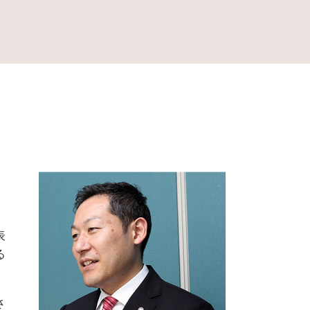
任意後見 公正証書
成年後見制度 どこに相談
成年後見制度 費用
成年後見制度 とは
成年後見制度 課題
成年後見制度とは
成年後見制度 対象者
成年後見制度利用 しない 方法
成年後見人 なれる人
表
る
さ