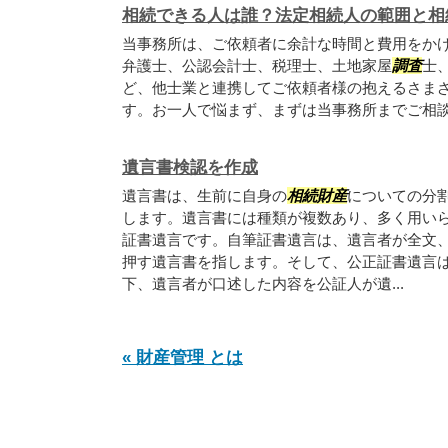
相続できる人は誰？法定相続人の範囲と相
当事務所は、ご依頼者に余計な時間と費用をか
弁護士、公認会計士、税理士、土地家屋
調査
士
ど、他士業と連携してご依頼者様の抱えるさま
す。お一人で悩まず、まずは当事務所までご相
遺言書検認を作成
遺言書は、生前に自身の
相続財産
についての分
します。遺言書には種類が複数あり、多く用い
証書遺言です。自筆証書遺言は、遺言者が全文
押す遺言書を指します。そして、公正証書遺言
下、遺言者が口述した内容を公証人が遺...
« 財産管理 とは