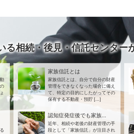
いる相続・後見・信託センター
家族信託とは
動
家族信託とは、自分で自分の財産
の
管理をできなくなった場合に備え
ょ
て、特定の目的にしたがってその
保有する不動産・預貯 […]
認知症発症後でも家族...
近年、相続や老後の財産管理の手
る
段として「家族信託」が注目され