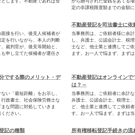
などします。不動産であれば登
から贈与された金銭をあてる場
定の非課税限度額までの金額につ.
不動産登記を司法書士に依
の面接を行い、後見人候補者が
当事務所は、ご依頼者様に余計
鑑定を行いながら、本人の判断
し、弁護士、公認会計士、税理
す。裁判官が、後見等開始と、
士など、他士業と連携してご依
しも申し立てた候補者が選任さ
ます。お一人で悩まず、まずは
分でする際のメリット・デ
不動産登記はオンラインで
は？～
けない「最短距離」をお示し、
当事務所は、ご依頼者に余計な
、行政書士、社会保険労務士な
弁護士、公認会計士、税理士、
ざまな問題に対処していきま
ど、他士業と連携してご依頼者
談ください。
す。お一人で悩まず、まずは当
登記の種類
所有権移転登記手続きの流