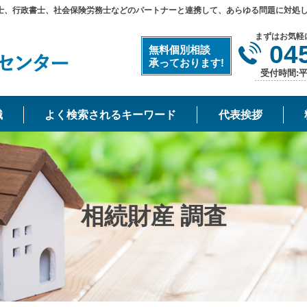
士、行政書士、社会保険労務士などのパートナーと連携して、あらゆる問題に対処
まずはお気軽
04
無料個別相談
承っております!
受付時間:平日
識
よく検索されるキーワード
代表挨拶
相続財産 調査