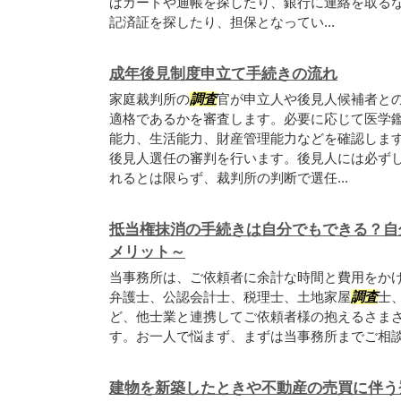
ばカードや通帳を探したり、銀行に連絡を取る
記済証を探したり、担保となってい...
成年後見制度申立て手続きの流れ
家庭裁判所の
調査
官が申立人や後見人候補者と
適格であるかを審査します。必要に応じて医学
能力、生活能力、財産管理能力などを確認しま
後見人選任の審判を行います。後見人には必ず
れるとは限らず、裁判所の判断で選任...
抵当権抹消の手続きは自分でもできる？自
メリット～
当事務所は、ご依頼者に余計な時間と費用をか
弁護士、公認会計士、税理士、土地家屋
調査
士
ど、他士業と連携してご依頼者様の抱えるさま
す。お一人で悩まず、まずは当事務所までご相
建物を新築したときや不動産の売買に伴う