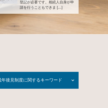
登記が必要です。相続人自身が申
請を行うこともできま […]
成年後見制度に関するキーワード
任意後見人 費用
成年後見 監督人
成年後見制度 市町村長申立