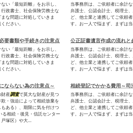
けない「最短距離」をお示し、
当事務所は、ご依頼者に余計な
、行政書士、社会保険労務士な
弁護士、公認会計士、税理士、
ざまな問題に対処していきま
ど、他士業と連携してご依頼者
談ください。
す。お一人で悩まず、まずは当
必要書類や手続きの注意点
公正証書遺言作成の流れと
けない「最短距離」をお示し、
当事務所は、ご依頼者に余計な
、行政書士、社会保険労務士な
弁護士、公認会計士、税理士、
ざまな問題に対処していきま
ど、他士業と連携してご依頼者
談ください。
す。お一人で悩まず、まずは当
にならない為の注意点～
相続登記でかかる費用～司
の財産
調査
で莫大な財産が見つ
当事務所は、ご依頼者に余計な
詐欺・強迫によって相続放棄を
弁護士、公認会計士、税理士、
スもある）、期限に気を付けつ
ど、他士業と連携してご依頼者
いる相続・後見・信託センター
す。お一人で悩まず、まずは当
塚区）や大...