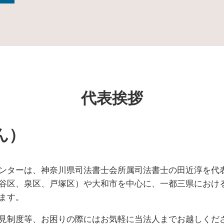
不動産 信託受益権
不動産 生前贈与
後見 信託
家族信託 認知症
民事 信託
家族信託 契約書
家族信託 費用
代表挨拶
信託 銀行 違い
家族信託 不動産
家族信託 銀行
ん）
民事信託 家族信託
住宅 生前贈与
家族信託 デメリット
ンターは、神奈川県司法書士会所属司法書士の田近淳を代
不動産 信託
谷区、泉区、戸塚区）や大和市を中心に、一都三県におけ
家族信託 後悔
ます。
信託 とは
生前贈与 相続放棄
見制度等、お困りの際にはお気軽に当法人までお越しくだ