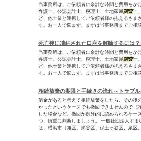
当事務所は、ご依頼者に余計な時間と費用をか
弁護士、公認会計士、税理士、土地家屋
調査
士
ど、他士業と連携してご依頼者様の抱えるさま
す。お一人で悩まず、まずは当事務所までご相
死亡後に凍結された口座を解除するには？
当事務所は、ご依頼者に余計な時間と費用をか
弁護士、公認会計士、税理士、土地家屋
調査
士
ど、他士業と連携してご依頼者様の抱えるさま
す。お一人で悩まず、まずは当事務所までご相
相続放棄の期限と手続きの流れ～トラブル
借金があると考えて相続放棄をしたら、その後
かったというケースでも撤回できませんので（
した場合など、撤回が例外的に認められるケー
つ、慎重に判断しましょう。 一般社団法人すま
は、横浜市（旭区、瀬谷区、保土ヶ谷区、泉区、戸