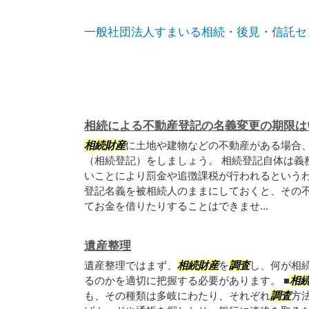
一般社団法人すまいる相続・後見・信託セ
相続による不動産登記の名義変更の期限は
相続財産
に土地や建物などの不動産がある場合
（相続登記）をしましょう。 相続登記自体は義
いことにより罰金や追徴課税が行われるという
登記名義を被相続人のままにしておくと、その
てお金を借りたりすることはできませ...
遺産整理
遺産整理ではまず、
相続財産
を
調査
し、何が相
るのかを適切に把握する必要があります。 ■
相
も、その種類は多岐にわたり、それぞれ
調査
方