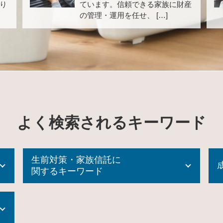
り
ています。信頼できる家族に財産
の管理・運用を任せ、 […]
よく検索されるキーワード
生前対策・家族信託に
関するキーワード
生前贈与 申告
家族信託 費用相場
生前贈与 方法