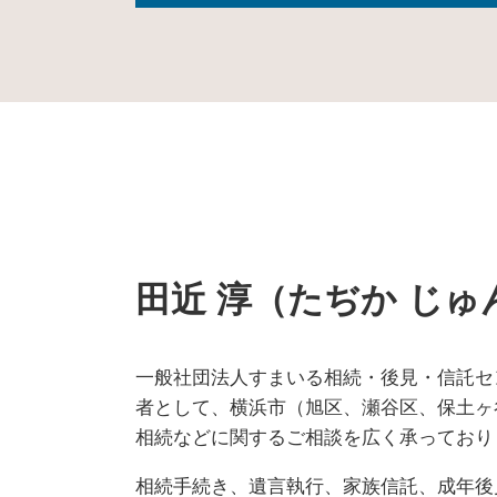
財産 放棄
家族信託 保土ヶ谷区 相談
成年後見人 申請
相続 保土ヶ谷区 司法書士
家庭裁判所 成年後見人
成年後見制度 埼玉県 相談
遺言書 効力 期間
成年後見制度 横浜市 相談
相続登記 申請書 書き方
遺言書 横浜市 司法書士
遺言 書き方
成年後見制度 泉区 相談
公正証書遺言 遺留分
遺言書 保土ヶ谷区 司法書士
公正証書遺言 効力
家族信託 戸塚区 司法書士
成年後見人 選任
相続 瀬谷区 司法書士
相続人 範囲
田近 淳（たぢか じゅ
家族信託 横浜市 相談
相続 破棄
生前対策 保土ヶ谷区 司法書士
包括 遺贈
相続 千葉県 司法書士
相続登記 委任状
相続 保土ヶ谷区 相談
一般社団法人すまいる相続・後見・信託セ
預貯金 相続
相続 泉区 相談
者として、横浜市（旭区、瀬谷区、保土ヶ
任意後見人 手続き
生前対策 瀬谷区 相談
相続などに関するご相談を広く承っており
自筆証書遺言 要件
家族信託 旭区 相談
任意後見 登記事項証明書
遺言書 東京都 相談
相続手続き、遺言執行、家族信託、成年後