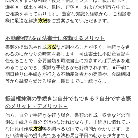
団法人すまいる相続・後見・信託センターは、横浜市旭区、
瀬谷区、保土ヶ谷区、泉区、戸塚区、および大和市を中心に
ご相談を承っております。 豊富な知識と経験から、ご相談者
様に最適な解決
方法
をご提案させていただきます。
不動産登記を司法書士に依頼するメリット
書類の提出先や作成
方法
など調べることが多く、手続きを進
めるのにかなりの時間を要します。司法書士に不動産登記を
任せることで、必要書類を司法書士に持参すれば手続きを進
めることができ、煩雑な手続きから解放されます。 ■正確に
期日通りに手続きが行える不動産業者との売買や、金融機関
等から融資を受ける場合、期日までに手続きを...
抵当権抹消の手続きは自分でもできる？自分でする際
のメリット・デメリット～
他方、自分で手続きを行う場合、書類の作成・収集などの面
倒な手続きを自分で行わなければならず、手続きに慣れてい
なければ作成
方法
等を調べるだけでも時間がかかります。ま
た申請書等の提出先である法務局は平日の朝から夕方までし