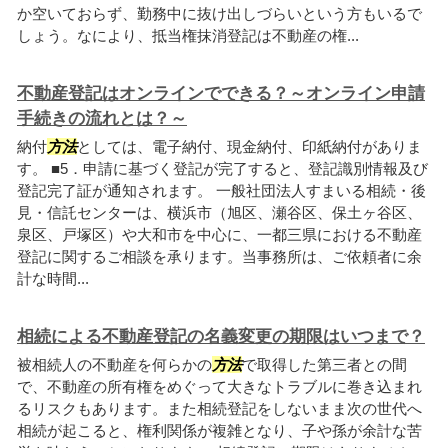
か空いておらず、勤務中に抜け出しづらいという方もいるで
しょう。なにより、抵当権抹消登記は不動産の権...
不動産登記はオンラインでできる？～オンライン申請
手続きの流れとは？～
納付
方法
としては、電子納付、現金納付、印紙納付がありま
す。 ■5．申請に基づく登記が完了すると、登記識別情報及び
登記完了証が通知されます。 一般社団法人すまいる相続・後
見・信託センターは、横浜市（旭区、瀬谷区、保土ヶ谷区、
泉区、戸塚区）や大和市を中心に、一都三県における不動産
登記に関するご相談を承ります。当事務所は、ご依頼者に余
計な時間...
相続による不動産登記の名義変更の期限はいつまで？
被相続人の不動産を何らかの
方法
で取得した第三者との間
で、不動産の所有権をめぐって大きなトラブルに巻き込まれ
るリスクもあります。また相続登記をしないまま次の世代へ
相続が起こると、権利関係が複雑となり、子や孫が余計な苦