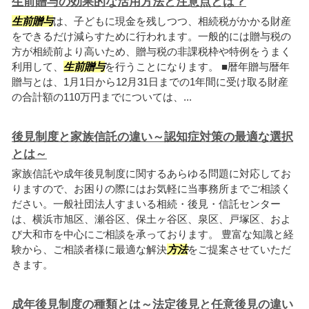
生前贈与の効果的な活用方法と注意点とは？
生前贈与
は、子どもに現金を残しつつ、相続税がかかる財産
をできるだけ減らすために行われます。一般的には贈与税の
方が相続前より高いため、贈与税の非課税枠や特例をうまく
利用して、
生前贈与
を行うことになります。 ■暦年贈与暦年
贈与とは、1月1日から12月31日までの1年間に受け取る財産
の合計額の110万円までについては、...
後見制度と家族信託の違い～認知症対策の最適な選択
とは～
家族信託や成年後見制度に関するあらゆる問題に対応してお
りますので、お困りの際にはお気軽に当事務所までご相談く
ださい。一般社団法人すまいる相続・後見・信託センター
は、横浜市旭区、瀬谷区、保土ヶ谷区、泉区、戸塚区、およ
び大和市を中心にご相談を承っております。 豊富な知識と経
験から、ご相談者様に最適な解決
方法
をご提案させていただ
きます。
成年後見制度の種類とは～法定後見と任意後見の違い