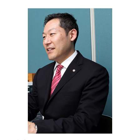
任意後見 公正証書
自筆証書遺言 費用
遺言書 泉区 相談
生前贈与 現金 手渡し
成年後見人 申請
家族信託 旭区 司法書士
遺言 代用 信託
成年後見制度 保土ヶ谷区 相談
生前贈与 契約書
相続 東京都 司法書士
不動産 信託受益権
生前対策 東京都 相談
家族信託 費用相場
生前対策 保土ヶ谷区 司法書士
遺言書 神奈川県 司法書士
遺言書 泉区 司法書士
生前対策 千葉県 司法書士
生前対策 横浜市 相談
生前対策 神奈川県 司法書士
相続 千葉県 司法書士