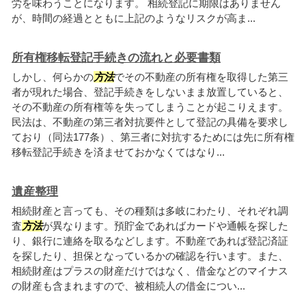
労を味わうことになります。 相続登記に期限はありません
が、時間の経過とともに上記のようなリスクが高ま...
所有権移転登記手続きの流れと必要書類
しかし、何らかの
方法
でその不動産の所有権を取得した第三
者が現れた場合、登記手続きをしないまま放置していると、
その不動産の所有権等を失ってしまうことが起こりえます。
民法は、不動産の第三者対抗要件として登記の具備を要求し
ており（同法177条）、第三者に対抗するためには先に所有権
移転登記手続きを済ませておかなくてはなり...
遺産整理
相続財産と言っても、その種類は多岐にわたり、それぞれ調
査
方法
が異なります。預貯金であればカードや通帳を探した
り、銀行に連絡を取るなどします。不動産であれば登記済証
を探したり、担保となっているかの確認を行います。また、
相続財産はプラスの財産だけではなく、借金などのマイナス
の財産も含まれますので、被相続人の借金につい...