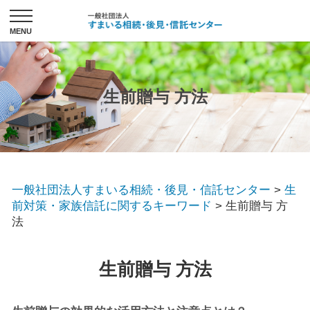
生前贈与 方法
一般社団法人すまいる相続・後見・信託センター
>
生
前対策・家族信託に関するキーワード
>
生前贈与 方
法
生前贈与 方法