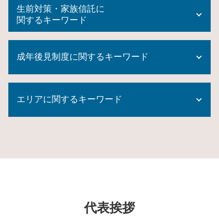
連帯保証人 相続
生前対策・家族信託に
相続放棄 できない
関するキーワード
数次相続 登記
相続登記 委任状
生前贈与 方法
家庭裁判所 成年後見人
成年後見制度に関するキーワード
家族信託 費用
相続財産 管理人
後見 信託
任意 後見 契約
信託 メリット
任意後見人 費用
後見 申立 必要書類
生前贈与 時効
エリアに関するキーワード
成年後見制度とは
遺産分割協議書 効力
民事 信託
成年後見制度 市町村長申立
遺言書 効力 期間
民事信託 家族信託
成年後見人 なれる人
成年後見制度
家族信託 埼玉県 相談
家族信託 契約書
成年後見制度 どこに相談
公正証書遺言 効力
家族信託 戸塚区 相談
商事信託
成年後見制度 とは
自筆証書遺言 保管制度
相続 神奈川県 司法書士
信託 とは
成年後見制度 課題
遺産分割協議書 作成
家族信託 旭区 相談
家族信託 認知症
成年後見制度利用 しない 方法
任意後見 登記
遺言書 瀬谷区 司法書士
家族信託 後悔
成年後見 監督人
包括 遺贈
家族信託 瀬谷区 司法書士
生前贈与 申告
成年後見制度 対象者
任意後見 登記事項証明書
相続 保土ヶ谷区 相談
不動産 信託
代表挨拶
成年後見制度 費用
相続 種類
家族信託 千葉県 司法書士
不動産 生前贈与