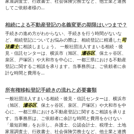
家屋調査士、行政書士、社会保険労務士など、他士業と連携
してご依頼者様の...
相続による不動産登記の名義変更の期限はいつまで？
手続きの進め方がわからない、手続きを行う時間がないな
ど、相続登記についてお悩みの際は、相続登記に精通した
司
法書士
に相談しましょう。 一般社団法人すまいる相続・後
見・信託センターは、横浜市（旭区、
瀬谷区
、保土ヶ谷区、
泉区、戸塚区）や大和市を中心に、一都三県における不動産
登記に関するご相談を承ります。当事務所は、ご依頼者に余
計な時間と費用を...
所有権移転登記手続きの流れと必要書類
一般社団法人すまいる相続・後見・信託センターは、横浜市
（旭区、
瀬谷区
、保土ヶ谷区、泉区、戸塚区）や大和市を中
心に、一都三県における不動産登記に関するご相談を承りま
す。当事務所は、ご依頼者に余計な時間と費用をかけない
「最短距離」をお示し、弁護士、公認会計士、税理士、土地
家屋調査士、行政書士、社会保険労務士など、他士業と連携