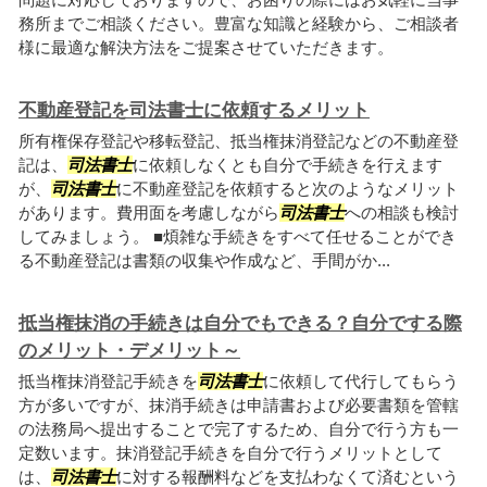
務所までご相談ください。豊富な知識と経験から、ご相談者
様に最適な解決方法をご提案させていただきます。
不動産登記を司法書士に依頼するメリット
所有権保存登記や移転登記、抵当権抹消登記などの不動産登
記は、
司法書士
に依頼しなくとも自分で手続きを行えます
が、
司法書士
に不動産登記を依頼すると次のようなメリット
があります。費用面を考慮しながら
司法書士
への相談も検討
してみましょう。 ■煩雑な手続きをすべて任せることができ
る不動産登記は書類の収集や作成など、手間がか...
抵当権抹消の手続きは自分でもできる？自分でする際
のメリット・デメリット～
抵当権抹消登記手続きを
司法書士
に依頼して代行してもらう
方が多いですが、抹消手続きは申請書および必要書類を管轄
の法務局へ提出することで完了するため、自分で行う方も一
定数います。抹消登記手続きを自分で行うメリットとして
は、
司法書士
に対する報酬料などを支払わなくて済むという