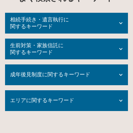
相続手続き・遺言執行に
関するキーワード
代襲相続 トラブル
生前対策・家族信託に
任意後見 登記
関するキーワード
相続放棄 できない
任意後見人 デメリット
信託 とは
財産管理 とは
成年後見制度に関するキーワード
家族信託 後悔
代襲相続 とは
家族信託 手続き
相続登記 代行
住宅 生前贈与
成年後見制度利用 しない 方法
公正証書遺言 証人
生前 贈与 手続き
エリアに関するキーワード
成年後見人 なれる人
遺言執行者 相続人
信託 メリット
成年後見制度 市町村長申立
成年後見人 監督人
家族信託 費用
任意後見人 費用
みなし 相続 財産
生前対策 神奈川県 相談
生前贈与 メリット
成年後見制度 対象者
相続財産 寄付
成年後見制度 神奈川県 相談
生前贈与 相続放棄
成年後見制度 課題
限定 承認