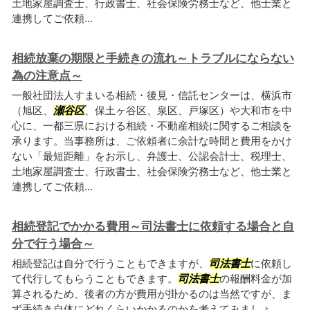
土地家屋調査士、行政書士、社会保険労務士など、他士業と
連携してご依頼...
相続放棄の期限と手続きの流れ～トラブルにならない
為の注意点～
一般社団法人すまいる相続・後見・信託センターは、横浜市
（旭区、
瀬谷区
、保土ヶ谷区、泉区、戸塚区）や大和市を中
心に、一都三県における相続・不動産相続に関するご相談を
承ります。当事務所は、ご依頼者に余計な時間と費用をかけ
ない「最短距離」をお示し、弁護士、公認会計士、税理士、
土地家屋調査士、行政書士、社会保険労務士など、他士業と
連携してご依頼...
相続登記でかかる費用～司法書士に依頼する場合と自
分で行う場合～
相続登記は自分で行うこともできますが、
司法書士
に依頼し
て代行してもらうこともできます。
司法書士
の報酬料金が加
算されるため、後者の方が費用が掛かるのは当然ですが、ま
ず手続き自体にどれくらいかかるのかを考えてみましょ