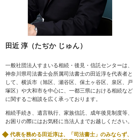
田近 淳（たぢか じゅん）
一般社団法人すまいる相続・後見・信託センターは、
神奈川県司法書士会所属司法書士の田近淳を代表者と
して、横浜市（旭区、瀬谷区、保土ヶ谷区、泉区、戸
塚区）や大和市を中心に、一都三県における相続など
に関するご相談を広く承っております。
相続手続き、遺言執行、家族信託、成年後見制度等、
お困りの際にはお気軽に当法人までお越しください。
代表を務める田近淳は、「司法書士」のみならず、