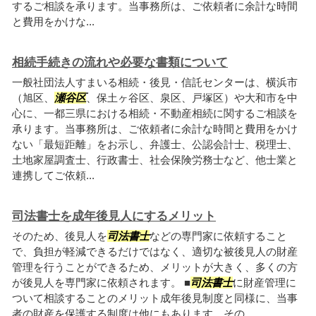
するご相談を承ります。当事務所は、ご依頼者に余計な時間
と費用をかけな...
相続手続きの流れや必要な書類について
一般社団法人すまいる相続・後見・信託センターは、横浜市
（旭区、
瀬谷区
、保土ヶ谷区、泉区、戸塚区）や大和市を中
心に、一都三県における相続・不動産相続に関するご相談を
承ります。当事務所は、ご依頼者に余計な時間と費用をかけ
ない「最短距離」をお示し、弁護士、公認会計士、税理士、
土地家屋調査士、行政書士、社会保険労務士など、他士業と
連携してご依頼...
司法書士を成年後見人にするメリット
そのため、後見人を
司法書士
などの専門家に依頼すること
で、負担が軽減できるだけではなく、適切な被後見人の財産
管理を行うことができるため、メリットが大きく、多くの方
が後見人を専門家に依頼されます。 ■
司法書士
に財産管理に
ついて相談することのメリット成年後見制度と同様に、当事
者の財産を保護する制度は他にもあります。その...