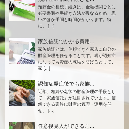
預貯金の相続手続きは、金融機関ごとに
必要書類や手続き方法が異なるため、思
いのほか手間と時間がかかります。特
に、 […]
家族信託でかかる費用...
家族信託とは、信頼できる家族に自分の
財産管理を任せることです。親が認知症
になっても資産の凍結を防げるとして、
家 […]
認知症発症後でも家族...
近年、相続や老後の財産管理の手段とし
て「家族信託」が注目されています。信
頼できる家族に財産の管理・運用を任
せ、 […]
任意後見人ができるこ...