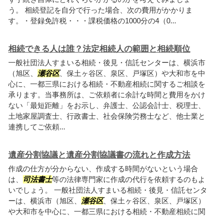
う。 相続登記を自分で行った場合、次の費用がかかりま
す。・登録免許税・・・課税価格の1000分の4（0...
相続できる人は誰？法定相続人の範囲と相続順位
一般社団法人すまいる相続・後見・信託センターは、横浜市
（旭区、
瀬谷区
、保土ヶ谷区、泉区、戸塚区）や大和市を中
心に、一都三県における相続・不動産相続に関するご相談を
承ります。当事務所は、ご依頼者に余計な時間と費用をかけ
ない「最短距離」をお示し、弁護士、公認会計士、税理士、
土地家屋調査士、行政書士、社会保険労務士など、他士業と
連携してご依頼...
遺産分割協議と遺産分割協議書の流れと作成方法
作成の仕方が分からない、作成する時間がないという場合
は、
司法書士
等の法律専門家に作成の代行を依頼するのもよ
いでしょう。 一般社団法人すまいる相続・後見・信託センタ
ーは、横浜市（旭区、
瀬谷区
、保土ヶ谷区、泉区、戸塚区）
や大和市を中心に、一都三県における相続・不動産相続に関