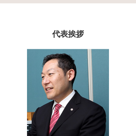
成年後見制度 大和市 相談
生前贈与 契約書
成年後見制度とは
相続 種類
相続 埼玉県 司法書士
民事信託 家族信託
任意後見 公正証書
自筆証書遺言 無効
生前対策 横浜市 相談
生前贈与 時効
成年後見制度 とは
自筆証書遺言 書き方
生前対策 保土ヶ谷区 相談
信託 銀行 違い
成年後見制度 どこに相談
認知症 対策 大綱
家族信託 戸塚区 相談
家族信託 専門士
代表挨拶
成年後見制度 費用
法務局 相続登記
家族信託 埼玉県 司法書士
家族信託 不動産
成年後見 監督人
公正証書遺言 遺留分
生前対策 泉区 司法書士
家族信託 費用相場
単純 承認
家族信託 横浜市 相談
民事 信託
相続 千葉県 相談
生前贈与 申告
遺言書 戸塚区 司法書士
不動産 信託受益権
相続 保土ヶ谷区 相談
遺言 代用 信託
生前対策 横浜市 司法書士
家族信託 埼玉県 相談
相続 戸塚区 相談
遺言書 神奈川県 相談
相続 旭区 相談
遺言書 泉区 司法書士
成年後見制度 埼玉県 司法書士