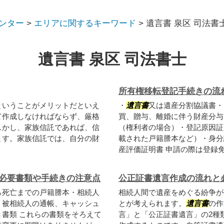
ンター
>
エリアに関するキーワード
>
遺言書 泉区 司法書
遺言書 泉区 司法書士
所有権移転登記手続きの流
ということがメリットだといえ
・
遺言書
又は遺産分割協議書・
て作成しなければならず、厳格
買、贈与、離婚に伴う財産分与
しかし、家族信託であれば、信
（権利者の場合）・登記原因証
ます。家族信託では、自分の財
載された戸籍謄本など）・身分
産評価証明書 申請の際は登録免許
必要書類や手続きの注意点
公正証書遺言作成の流れと
ら死亡までの戸籍謄本・相続人
相続人間で遺産をめぐる紛争が
・被相続人の通帳、キャッシュ
とが考えられます。
遺言書
の作
書類 これらの書類をそろえて
言」と「公正証書遺言」の2種