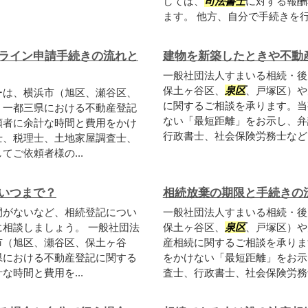
しては、
司法書士
に対する報酬
ます。 他方、自分で手続きを行う
ライン申請手続きの流れと
建物を新築したときや不動
一般社団法人すまいる相続・後
保土ヶ谷区、
泉区
、戸塚区）や
ーは、横浜市（旭区、瀬谷区、
に関するご相談を承ります。当
、一都三県における不動産登記
ない「最短距離」をお示し、弁
頼者に余計な時間と費用をかけ
行政書士、社会保険労務士など、
士、税理士、土地家屋調査士、
ご依頼者様の...
いつまで？
相続放棄の期限と手続きの
間がないなど、相続登記につい
一般社団法人すまいる相続・後
に相談しましょう。 一般社団法
保土ヶ谷区、
泉区
、戸塚区）や
市（旭区、瀬谷区、保土ヶ谷
産相続に関するご相談を承りま
県における不動産登記に関する
をかけない「最短距離」をお示
時間と費用を...
査士、行政書士、社会保険労務士