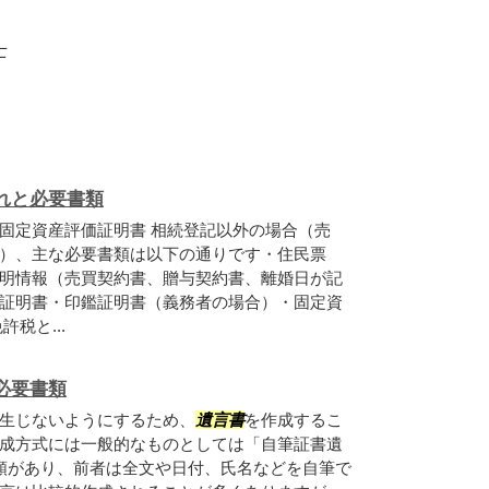
士
れと必要書類
固定資産評価証明書 相続登記以外の場合（売
）、主な必要書類は以下の通りです・住民票
明情報（売買契約書、贈与契約書、離婚日が記
証明書・印鑑証明書（義務者の場合）・固定資
税と...
必要書類
生じないようにするため、
遺言書
を作成するこ
成方式には一般的なものとしては「自筆証書遺
類があり、前者は全文や日付、氏名などを自筆で