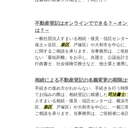
不動産登記はオンラインでできる？～オン
は？～
一般社団法人すまいる相続・後見・信託センタ
保土ヶ谷区、
泉区
、戸塚区）や大和市を中心に
に関するご相談を承ります。当事務所は、ご依
ない「最短距離」をお示し、弁護士、公認会計
行政書士、社会保険労務士など、他士業と連携して
相続による不動産登記の名義変更の期限は
手続きの進め方がわからない、手続きを行う時
てお悩みの際は、相続登記に精通した
司法書士
人すまいる相続・後見・信託センターは、横浜
区、
泉区
、戸塚区）や大和市を中心に、一都三
ご相談を承ります。当事務所は、ご依頼者に余計な