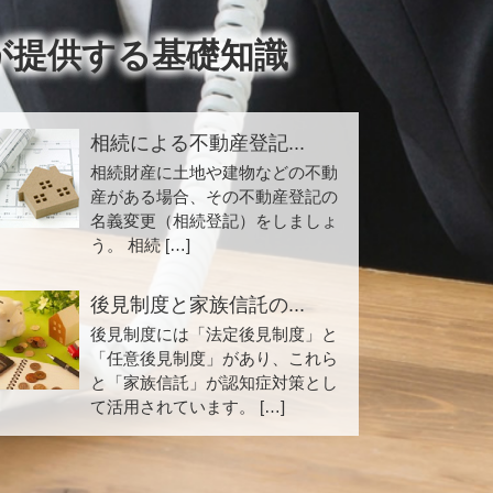
が提供する基礎知識
相続による不動産登記...
相続財産に土地や建物などの不動
産がある場合、その不動産登記の
名義変更（相続登記）をしましょ
う。 相続 […]
後見制度と家族信託の...
後見制度には「法定後見制度」と
「任意後見制度」があり、これら
と「家族信託」が認知症対策とし
て活用されています。 […]