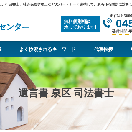
士、行政書士、社会保険労務士などのパートナーと連携して、あらゆる問題に対処
まずはお気軽
04
無料個別相談
承っております!
受付時間:平日
識
よく検索されるキーワード
代表挨拶
遺言書 泉区 司法書士