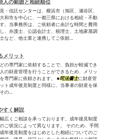
続人の範囲と相続順位
見・信託センターは、横浜市（旭区、瀬谷区、
大和市を中心に、一都三県における相続・不動
す。当事務所は、ご依頼者に余計な時間と費用
し、弁護士、公認会計士、税理士、土地家屋調
など、他士業と連携してご依頼...
るメリット
どの専門家に依頼することで、負担が軽減でき
人の財産管理を行うことができるため、メリッ
を専門家に依頼されます。 ■
司法書士
に財産管
ット成年後見制度と同様に、当事者の財産を保
の...
やすく解説
幅広くご相談を承っております。成年後見制度
のご状況によって異なります。 そのため、手間
成年後見制度をはじめとした相続についてのご