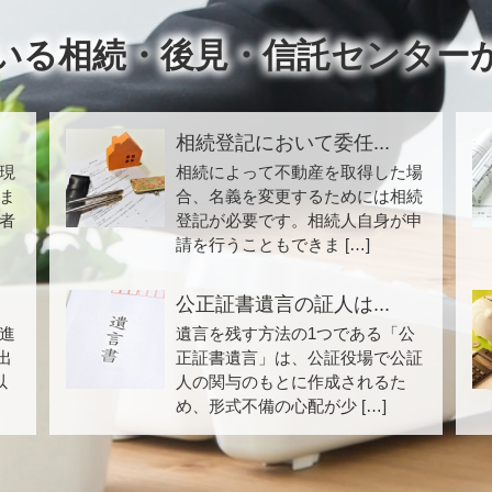
いる相続・後見・信託センター
相続登記において委任...
現
相続によって不動産を取得した場
ま
合、名義を変更するためには相続
者
登記が必要です。相続人自身が申
請を行うこともできま […]
公正証書遺言の証人は...
進
遺言を残す方法の1つである「公
出
正証書遺言」は、公証役場で公証
以
人の関与のもとに作成されるた
め、形式不備の心配が少 […]