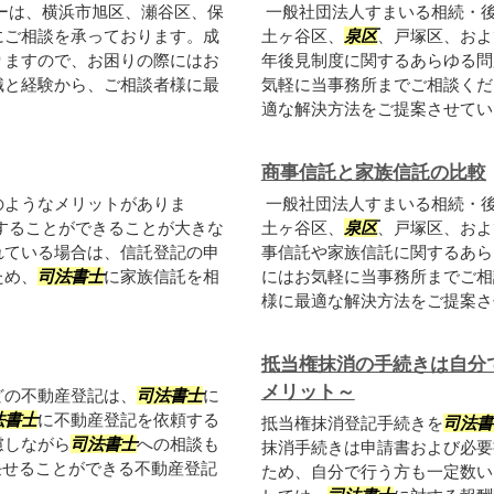
ーは、横浜市旭区、瀬谷区、保
一般社団法人すまいる相続・
にご相談を承っております。成
土ヶ谷区、
泉区
、戸塚区、およ
りますので、お困りの際にはお
年後見制度に関するあらゆる問
識と経験から、ご相談者様に最
気軽に当事務所までご相談くだ
適な解決方法をご提案させてい
商事信託と家族信託の比較
のようなメリットがありま
一般社団法人すまいる相続・
することができることが大きな
土ヶ谷区、
泉区
、戸塚区、およ
れている場合は、信託登記の申
事信託や家族信託に関するあら
ため、
司法書士
に家族信託を相
にはお気軽に当事務所までご相
様に最適な解決方法をご提案さ
抵当権抹消の手続きは自分
メリット～
どの不動産登記は、
司法書士
に
法書士
に不動産登記を依頼する
抵当権抹消登記手続きを
司法書
慮しながら
司法書士
への相談も
抹消手続きは申請書および必要
任せることができる不動産登記
ため、自分で行う方も一定数い