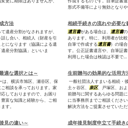
義変更に期限はありませんが、
作成するものです。自筆証書遺
形式不備等により無効となりやす
成方法
相続手続きの流れや必要な
って遺産分割がなされますが、
遺言書
がある場合は、
遺言書
の
を話し合い、相続人（財産を引
あります。特に、利用者が比較
ことになります（協議による遺
自筆で作成する
遺言書
）の場合
「遺産分割協議」といいま
す。公正証書遺言や、自筆証書遺
利用した場合は検認は不要で...
最適な選択とは～
生前贈与の効果的な活用方
ーは、横浜市旭区、瀬谷区、保
一般社団法人すまいる相続・
にご相談を承っております。家
土ヶ谷区、
泉区
、戸塚区、およ
対応しておりますので、お困り
前贈与に関するあらゆる問題に
。豊富な知識と経験から、ご相
に当事務所までご相談ください
きます。
解決方法をご提案させていただ
後見の違い～
成年後見制度申立て手続き