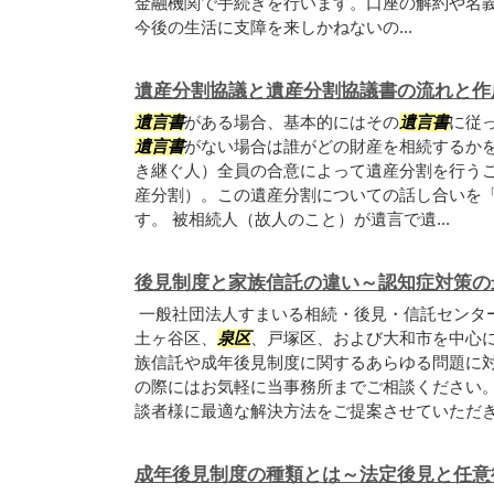
金融機関で手続きを行います。口座の解約や名
今後の生活に支障を来しかねないの...
遺産分割協議と遺産分割協議書の流れと作
遺言書
がある場合、基本的にはその
遺言書
に従
遺言書
がない場合は誰がどの財産を相続するか
き継ぐ人）全員の合意によって遺産分割を行う
産分割）。この遺産分割についての話し合いを
す。 被相続人（故人のこと）が遺言で遺...
後見制度と家族信託の違い～認知症対策の
一般社団法人すまいる相続・後見・信託センタ
土ヶ谷区、
泉区
、戸塚区、および大和市を中心
族信託や成年後見制度に関するあらゆる問題に
の際にはお気軽に当事務所までご相談ください
談者様に最適な解決方法をご提案させていただ
成年後見制度の種類とは～法定後見と任意