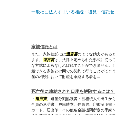
一般社団法人すまいる相続・後見・信託セ
家族信託とは
また、家族信託には
遺言書
のような効力がある
ます。
遺言書
は、法律上定められた形式に従っ
な方式によらなければ残すことができません。
頼できる家族との間での契約で行うことができ
産の相続において財産を承継する者を...
死亡後に凍結された口座を解除するには？
・
遺言書
、遺産分割協議書・被相続人の出生か
全員の承諾書、戸籍謄本、住民票、印鑑証明書
カード、届出印・その他各金融機関所定の手続き