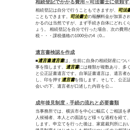
相続登記でかかる費用～司法書士に依頼す
相続登記は自分で行うこともできますが、
司法
こともできます。
司法書士
の報酬料金が加算さ
かるのは当然ですが、まず手続き自体にどれく
ょう。 相続登記を自分で行った場合、次の費用
税・・・課税価格の1000分の4（0...
遺言書検認を作成
■
遺言書
遺言書
は、生前に自身の相続財産につい
事を指します。
遺言書
には種類が複数あり、多
と公正証書遺言です。自筆証書遺言は、遺言者
し、印を押す
遺言書
を指します。そして、公正
会いの下、遺言者が口述した内容を公...
成年後見制度 - 手続の流れと必要書類
当事務所では、横浜市を中心に幅広くご相談を承
人候補者、本人との面談など様々な過程を経て
します。申立てを行った後は、家庭裁判所におい