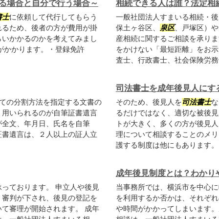
る場合と自分で行う場合～
相続できる人は誰？法定相
書士
に依頼して代行してもらう
一般社団法人すまいる相続・後
れるため、後者の方が費用が掛
保土ヶ谷区、
泉区
、戸塚区）や
らいかかるのかを考えてみまし
産相続に関するご相談を承りま
がかかります。・登録免許
をかけない「最短距離」をお示
査士、行政書士、社会保険労務士
司法書士を成年後見人にす
ての分割方法を指定する文書の
そのため、後見人を
司法書士
な
く用いられるのが自筆証書遺言
るだけではなく、適切な被後見
が全文、年月日、氏名を自筆
トが大きく、多くの方が後見人
証書遺言は、２人以上の証人立
理について相談することのメリ
護する制度は他にもあります。そ
成年後見制度とは？わかり
っております。 申立人や後見
当事務所では、横浜市を中心に
、審判が下され、後見の登記を
を利用するか否かは、それぞれ
て審理が開始されます。 成年
や時間がかかってしまいます。