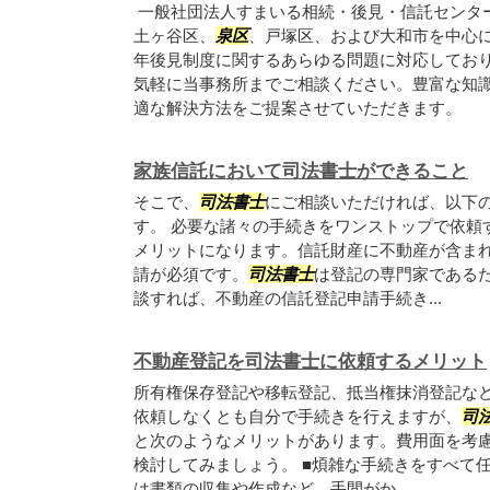
一般社団法人すまいる相続・後見・信託センタ
土ヶ谷区、
泉区
、戸塚区、および大和市を中心
年後見制度に関するあらゆる問題に対応してお
気軽に当事務所までご相談ください。豊富な知
適な解決方法をご提案させていただきます。
家族信託において司法書士ができること
そこで、
司法書士
にご相談いただければ、以下
す。 必要な諸々の手続きをワンストップで依頼
メリットになります。信託財産に不動産が含ま
請が必須です。
司法書士
は登記の専門家である
談すれば、不動産の信託登記申請手続き...
不動産登記を司法書士に依頼するメリット
所有権保存登記や移転登記、抵当権抹消登記な
依頼しなくとも自分で手続きを行えますが、
司
と次のようなメリットがあります。費用面を考
検討してみましょう。 ■煩雑な手続きをすべて
は書類の収集や作成など、手間がか...