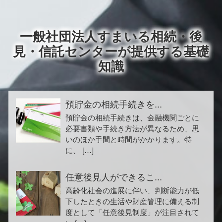
一般社団法人すまいる相続・後
見・信託センターが提供する基礎
知識
預貯金の相続手続きを...
預貯金の相続手続きは、金融機関ごとに
必要書類や手続き方法が異なるため、思
いのほか手間と時間がかかります。特
に、 […]
任意後見人ができるこ...
高齢化社会の進展に伴い、判断能力が低
下したときの生活や財産管理に備える制
度として「任意後見制度」が注目されて