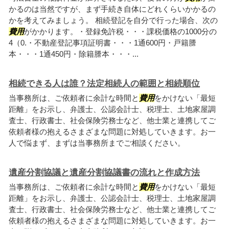
かるのは当然ですが、まず手続き自体にどれくらいかかるの
かを考えてみましょう。 相続登記を自分で行った場合、次の
費用
がかかります。・登録免許税・・・課税価格の1000分の
4（0.・不動産登記事項証明書・・・1通600円・戸籍謄
本・・・1通450円・除籍謄本・・・...
相続できる人は誰？法定相続人の範囲と相続順位
当事務所は、ご依頼者に余計な時間と
費用
をかけない「最短
距離」をお示し、弁護士、公認会計士、税理士、土地家屋調
査士、行政書士、社会保険労務士など、他士業と連携してご
依頼者様の抱えるさまざまな問題に対処していきます。お一
人で悩まず、まずは当事務所までご相談ください。
遺産分割協議と遺産分割協議書の流れと作成方法
当事務所は、ご依頼者に余計な時間と
費用
をかけない「最短
距離」をお示し、弁護士、公認会計士、税理士、土地家屋調
査士、行政書士、社会保険労務士など、他士業と連携してご
依頼者様の抱えるさまざまな問題に対処していきます。お一