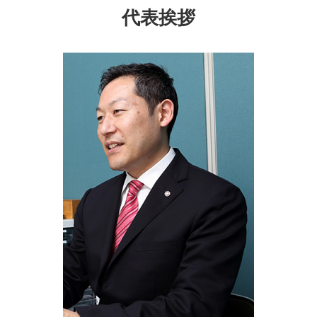
成年後見制度 市町村長申立
公正証書遺言 必要書類
家族信託 旭区 相談
家族信託 銀行
代表挨拶
成年後見 監督人
成年後見制度 手続き
生前対策 瀬谷区 相談
家族信託 不動産
任意後見人 費用
成年後見人 選任
遺言書 旭区 司法書士
生前贈与 現金 手渡し
公正証書遺言 執行
生前対策 神奈川県 相談
生前贈与 方法
相続 埼玉県 相談
生前贈与 時効
家族信託 瀬谷区 司法書士
民事 信託
成年後見制度 東京都 相談
家族信託 専門士
家族信託 大和市 司法書士
生前対策 旭区 相談
生前対策 旭区 司法書士
遺言書 保土ヶ谷区 相談
成年後見制度 旭区 司法書士
生前対策 保土ヶ谷区 司法書士
成年後見制度 大和市 相談