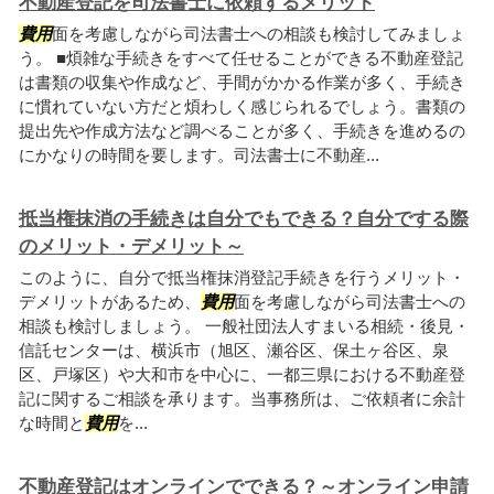
不動産登記を司法書士に依頼するメリット
費用
面を考慮しながら司法書士への相談も検討してみましょ
う。 ■煩雑な手続きをすべて任せることができる不動産登記
は書類の収集や作成など、手間がかかる作業が多く、手続き
に慣れていない方だと煩わしく感じられるでしょう。書類の
提出先や作成方法など調べることが多く、手続きを進めるの
にかなりの時間を要します。司法書士に不動産...
抵当権抹消の手続きは自分でもできる？自分でする際
のメリット・デメリット～
このように、自分で抵当権抹消登記手続きを行うメリット・
デメリットがあるため、
費用
面を考慮しながら司法書士への
相談も検討しましょう。 一般社団法人すまいる相続・後見・
信託センターは、横浜市（旭区、瀬谷区、保土ヶ谷区、泉
区、戸塚区）や大和市を中心に、一都三県における不動産登
記に関するご相談を承ります。当事務所は、ご依頼者に余計
な時間と
費用
を...
不動産登記はオンラインでできる？～オンライン申請