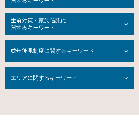
関するキーワード
未登記建物 相続
生前対策・家族信託に
遺言執行者 義務
関するキーワード
任意後見人 手続き
遺言執行者 相続人
生前贈与 相続放棄
成年 後見 登記
成年後見制度に関するキーワード
商事信託
相続放棄 必要書類
家族信託 費用
財産 放棄
家族信託 認知症
成年後見制度 どこに相談
公正証書遺言 証人
生前贈与 メリット
エリアに関するキーワード
成年後見制度 課題
所有権移転登記
委託者 受託者
成年後見制度 とは
自筆証書遺言 要件
家族信託 費用相場
成年後見制度 費用
成年後見人 申請
家族信託 大和市 相談
信託 メリット
成年後見人 なれる人
遺留分 計算
生前対策 東京都 司法書士
信託 とは
成年後見制度とは
成年後見申立て 費用
家族信託 横浜市 司法書士
不動産 信託
成年後見制度 対象者
相続人 範囲
遺言書 神奈川県 相談
生前贈与 契約書
任意後見 公正証書
遺言書 効力 期間
生前対策 千葉県 相談
民事信託 家族信託
成年後見制度利用 しない 方法
自筆証書遺言 無効
生前対策 神奈川県 司法書士
後見 信託