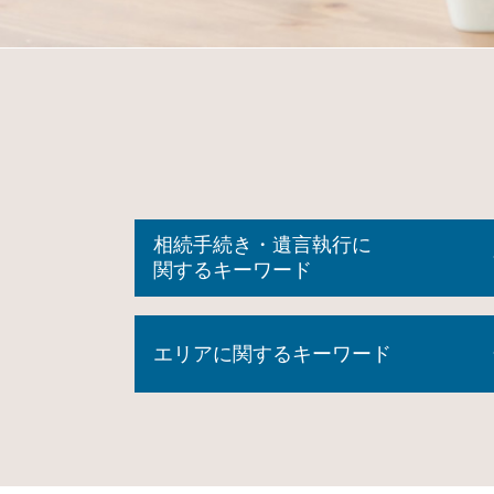
相続手続き・遺言執行に
関するキーワード
公正証書遺言 効力
エリアに関するキーワード
相続登記 自分で
相続 種類
自筆証書遺言 書き方
相続 埼玉県 相談
成年後見制度
家族信託 大和市 相談
相続登記 原本還付
遺言書 埼玉県 司法書士