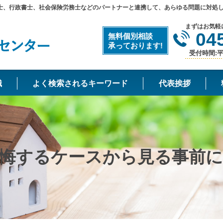
士、行政書士、社会保険労務士などのパートナーと連携して、あらゆる問題に対処
まずはお気軽
04
無料個別相談
承っております!
受付時間:平日
識
よく検索されるキーワード
代表挨拶
悔するケースから見る事前