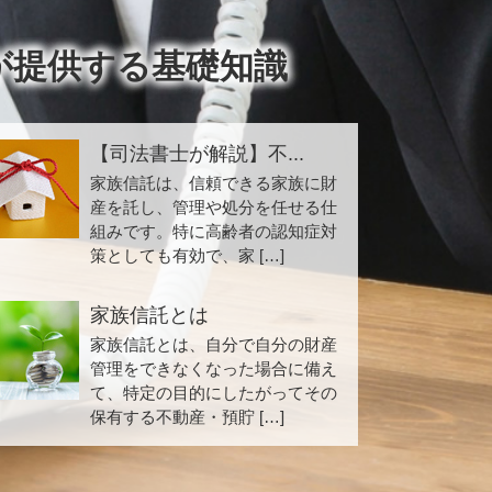
が提供する基礎知識
【司法書士が解説】不...
家族信託は、信頼できる家族に財
産を託し、管理や処分を任せる仕
組みです。特に高齢者の認知症対
策としても有効で、家 […]
家族信託とは
家族信託とは、自分で自分の財産
管理をできなくなった場合に備え
て、特定の目的にしたがってその
保有する不動産・預貯 […]