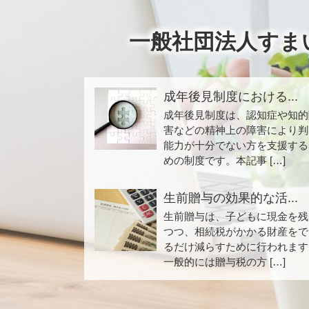
一般社団法人すま
成年後見制度における...
成年後見制度は、認知症や知的
害などの精神上の障害により判
能力が十分でない方を支援する
めの制度です。本記事 […]
生前贈与の効果的な活...
生前贈与は、子どもに現金を残
つつ、相続税がかかる財産をで
るだけ減らすために行われます
一般的には贈与税の方 […]