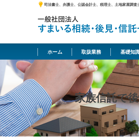
司法書士、弁護士、公認会計士、税理士、土地家屋調査
ホーム
取扱業務
基礎知
家族信託で後