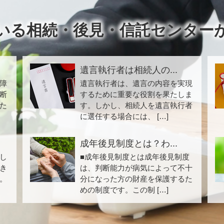
いる相続・後見・信託センター
遺言執行者は相続人の...
障
遺言執行者は、遺言の内容を実現
断
するために重要な役割を果たしま
た
す。しかし、相続人を遺言執行者
に選任する場合には、 […]
成年後見制度とは？わ...
し
■成年後見制度とは成年後見制度
き
は、判断能力が病気によって不十
。
分になった方の財産を保護するた
めの制度です。この制 […]